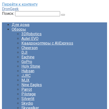
Перейти к контенту
DronGeek
Поиск:
Для дома
Обзоры
3DRobotics
Autel EVO
Квадрокоптеры с AliExpress
Cheerson
DJI
Eachine
GoPro
Holy Stone
Hubsan
JJRC
MJX
Nine Eagles
Parrot
Pilotage
Silverlit
Skydio
Skywalker