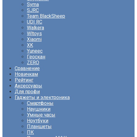
Syma
SJRC
Team BlackSheep
UDI RC
Walkera
Wltoys
Xiaomi
XK
Yuneec
Геоскан
ZERO
Сравнение
Новичкам
Рейтинг
Аксессуары
Для профи
Гаджеты и электроника
Смартфоны
Наушники
Умные часы
Ноутбуки
Планшеты
ПК