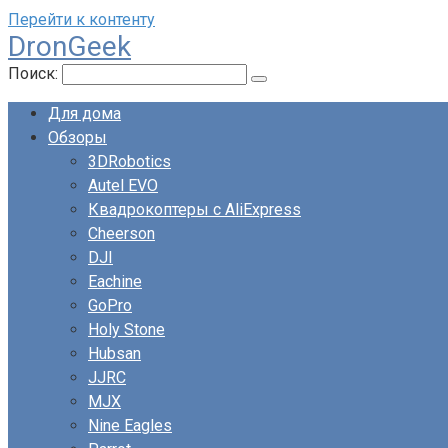
Перейти к контенту
DronGeek
Поиск:
Для дома
Обзоры
3DRobotics
Autel EVO
Квадрокоптеры с AliExpress
Cheerson
DJI
Eachine
GoPro
Holy Stone
Hubsan
JJRC
MJX
Nine Eagles