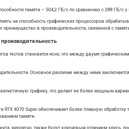
особности памяти — 504,2 ГБ/с по сравнению с 288 ГБ/с у 
лиять на способность графических процессоров обрабатыв
er преимущество в производительности, связанной с памят
– производительность
атов тестов становится ясно, что между двумя графическ
одительности. Основное различие между ними заключается 
еалистичную графику, что делает ее более мощным вариан
и RTX 4070 Super обеспечивает более плавную обработку те
ованием памяти.
лекта, вероятно, также будут ключевым отличием здесь, 