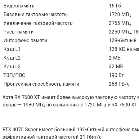
Видеопамять
16 Гб
Базовые тактовые частоты
1720 МГц
Увеличение тактовой частоты
2755 МГц
Часы памяти
2250 МГц, 18
Интерфейс памяти
128-битный
Кэш L1
128 КБ на м
Кэш L2
2 МБ
Кэш L3
32 МБ
ТВП/ПВС
190 Вт
Пропускная способность памяти
288 ГБ/с
Хотя RX 7600 XT имеет более высокую тактовую частоту в
выше — 1980 МГц по сравнению с 1720 МГц у RX 7600 XT.
RTX 4070 Super имеет больший 192-битный интерфейс пам
эффективной тактовой частотой 21 Гбит/с.