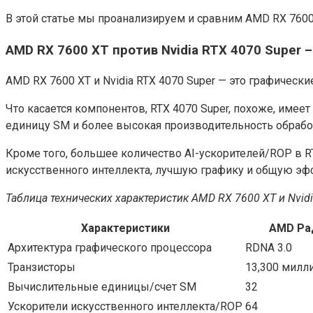
В этой статье мы проанализируем и сравним AMD RX 7600 
AMD RX 7600 XT против Nvidia RTX 4070 Super 
AMD RX 7600 XT и Nvidia RTX 4070 Super — это графическ
Что касается компонентов, RTX 4070 Super, похоже, име
единицу SM и более высокая производительность обраб
Кроме того, большее количество AI-ускорителей/ROP в R
искусственного интеллекта, лучшую графику и общую эф
Таблица технических характеристик AMD RX 7600 XT и Nvidi
Характеристики
AMD Рад
Архитектура графического процессора
RDNA 3.0
Транзисторы
13,300 милл
Вычислительные единицы/счет SM
32
Ускорители искусственного интеллекта/ROP
64