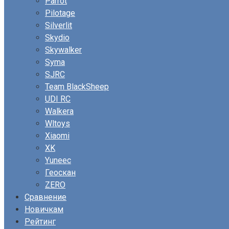
Parrot
Pilotage
Silverlit
Skydio
Skywalker
Syma
SJRC
Team BlackSheep
UDI RC
Walkera
Wltoys
Xiaomi
XK
Yuneec
Геоскан
ZERO
Сравнение
Новичкам
Рейтинг