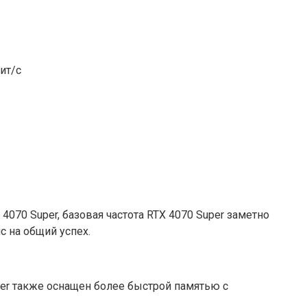
ит/с
070 Super, базовая частота RTX 4070 Super заметно
с на общий успех.
per также оснащен более быстрой памятью с