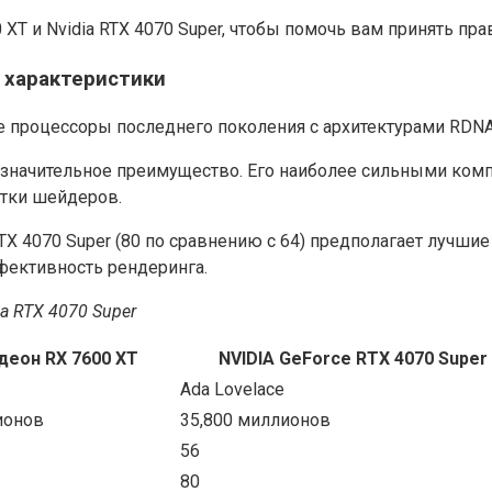
XT и Nvidia RTX 4070 Super, чтобы помочь вам принять пр
– характеристики
ие процессоры последнего поколения с архитектурами RDNA 
ет значительное преимущество. Его наиболее сильными ко
отки шейдеров.
TX 4070 Super (80 по сравнению с 64) предполагает лучши
фективность рендеринга.
a RTX 4070 Super
еон RX 7600 XT
NVIDIA GeForce RTX 4070 Super
Ada Lovelace
ионов
35,800 миллионов
56
80