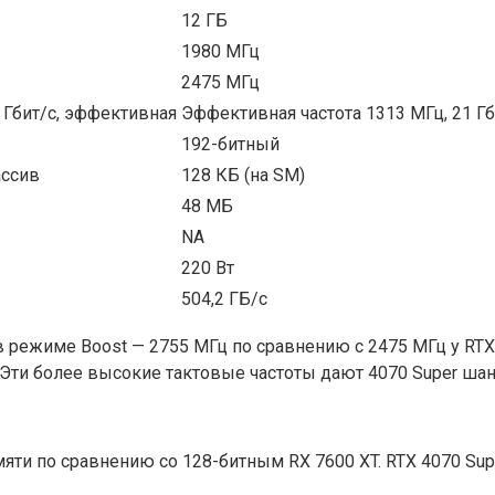
12 ГБ
1980 МГц
2475 МГц
 Гбит/с, эффективная
Эффективная частота 1313 МГц, 21 Гб
192-битный
ассив
128 КБ (на SM)
48 МБ
NA
220 Вт
504,2 ГБ/с
 режиме Boost — 2755 МГц по сравнению с 2475 МГц у RTX 4
 Эти более высокие тактовые частоты дают 4070 Super шан
яти по сравнению со 128-битным RX 7600 XT. RTX 4070 Su