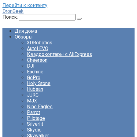
Перейти к контенту
DronGeek
Поиск:
Для дома
Обзоры
3DRobotics
Autel EVO
Квадрокоптеры с AliExpress
Cheerson
DJI
Eachine
GoPro
Holy Stone
Hubsan
JJRC
MJX
Nine Eagles
Parrot
Pilotage
Silverlit
Skydio
Skywalker