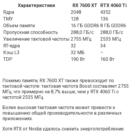
Характеристики
RX 7600 XT
RTX 4060 Ti
Ядра
2048
4352
ТМУ
128
136
Объем памяти
16 ГБ GDDR6
8 ГБ GDDR6
Пропускная способность
288,0 ГБ/с
288,0 ГБ/с
Увеличение тактовой частоты
2755 МГц
2535 МГц
RT-ядра
32
34
Кэш L3
32 МБ
–
TDP
190 Вт
160 Вт
Помимо памяти, RX 7600 XT также превосходит по
тактовой частоте: тактовая частота Boost составляет 2755
МГц, что примерно на 8,7% выше, чем у RTX 4060 Ti с
частотой 2535 МГц.
Более высокая тактовая частота может привести к
повышению общей производительности в различных
приложениях.
Хотя RTX от Nvidia удалось снизить энергопотребление