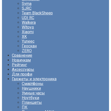
Syma
SJRC
Team BlackSheep
UDI RC
Walkera
Wltoys
Xiaomi
XK
Yuneec
Геоскан
ZERO
Сравнение
Новичкам
Рейтинг
Аксессуары
Для профи
Гаджеты и электроника
Смартфоны
Наушники
Умные часы
Ноутбуки
Планшеты
ПК