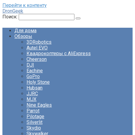
Перейти к контенту
DronGeek
Поиск:
Для дома
Обзоры
3DRobotics
Autel EVO
Квадрокоптеры с AliExpress
Cheerson
DJI
Eachine
GoPro
Holy Stone
Hubsan
JJRC
MJX
Nine Eagles
Parrot
Pilotage
Silverlit
Skydio
Skywalker