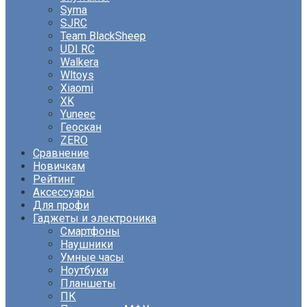
Syma
SJRC
Team BlackSheep
UDI RC
Walkera
Wltoys
Xiaomi
XK
Yuneec
Геоскан
ZERO
Сравнение
Новичкам
Рейтинг
Аксессуары
Для профи
Гаджеты и электроника
Смартфоны
Наушники
Умные часы
Ноутбуки
Планшеты
ПК