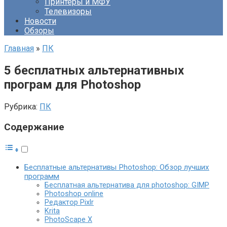
Принтеры и МФУ
Телевизоры
Новости
Обзоры
Главная
»
ПК
5 бесплатных альтернативных
програм для Photoshop
Рубрика:
ПК
Содержание
Бесплатные альтернативы Photoshop: Обзор лучших
программ
Бесплатная альтернатива для photoshop: GIMP
Photoshop online
Редактор Pixlr
Krita
PhotoScape X