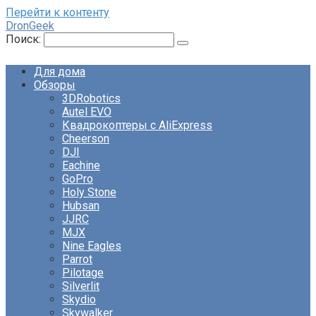
Перейти к контенту
DronGeek
Поиск:
Для дома
Обзоры
3DRobotics
Autel EVO
Квадрокоптеры с AliExpress
Cheerson
DJI
Eachine
GoPro
Holy Stone
Hubsan
JJRC
MJX
Nine Eagles
Parrot
Pilotage
Silverlit
Skydio
Skywalker