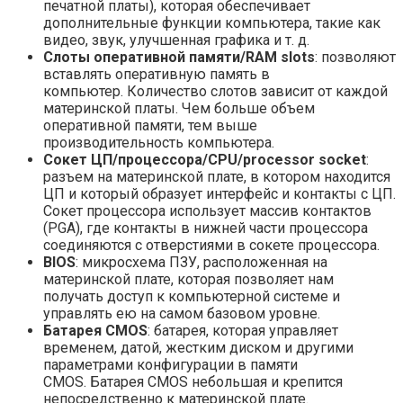
печатной платы), которая обеспечивает
дополнительные функции компьютера, такие как
видео, звук, улучшенная графика и т. д.
Слоты оперативной памяти/RAM slots
: позволяют
вставлять оперативную память в
компьютер. Количество слотов зависит от каждой
материнской платы. Чем больше объем
оперативной памяти, тем выше
производительность компьютера.
Cокет ЦП/процессора/CPU/processor socket
:
разъем на материнской плате, в котором находится
ЦП и который образует интерфейс и контакты с ЦП.
Сокет процессора использует массив контактов
(PGA), где контакты в нижней части процессора
соединяются с отверстиями в сокете процессора.
BIOS
: микросхема ПЗУ, расположенная на
материнской плате, которая позволяет нам
получать доступ к компьютерной системе и
управлять ею на самом базовом уровне.
Батарея CMOS
: батарея, которая управляет
временем, датой, жестким диском и другими
параметрами конфигурации в памяти
CMOS. Батарея CMOS небольшая и крепится
непосредственно к материнской плате.