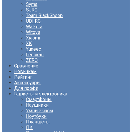
Syma
SJRC
Team BlackSheep
UDI RC
Walkera
Wltoys
Xiaomi
XK
Yuneec
Геоскан
ZERO
Сравнение
Новичкам
Рейтинг
Аксессуары
Для профи
Гаджеты и электроника
Смартфоны
Наушники
Умные часы
Ноутбуки
Планшеты
ПК