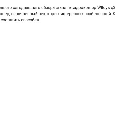
шего сегодняшнего обзора станет квадрокоптер Wltoys q3
тер, не лишенный некоторых интересных особенностей. Ко
составить способен.