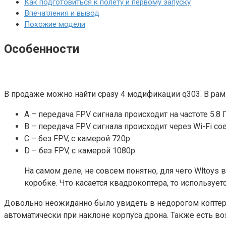
Как подготовиться к полету и первому запуску
Впечатления и вывод
Похожие модели
Особенности
В продаже можно найти сразу 4 модификации q303. В рам
A – передача FPV сигнала происходит на частоте 5.8
B – передача FPV сигнала происходит через Wi-Fi с
C – без FPV, с камерой 720p
D – без FPV, с камерой 1080p
На самом деле, не совсем понятно, для чего Wltoy
коробке. Что касается квадрокоптера, то используетс
Довольно неожиданно было увидеть в недорогом коптере п
автоматически при наклоне корпуса дрона. Также есть в