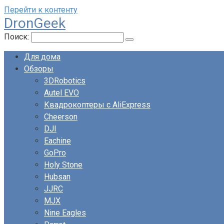
Перейти к контенту
DronGeek
Поиск:
Для дома
Обзоры
3DRobotics
Autel EVO
Квадрокоптеры с AliExpress
Cheerson
DJI
Eachine
GoPro
Holy Stone
Hubsan
JJRC
MJX
Nine Eagles