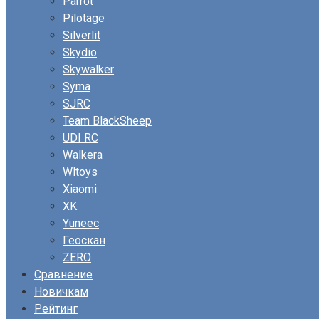
Parrot
Pilotage
Silverlit
Skydio
Skywalker
Syma
SJRC
Team BlackSheep
UDI RC
Walkera
Wltoys
Xiaomi
XK
Yuneec
Геоскан
ZERO
Сравнение
Новичкам
Рейтинг