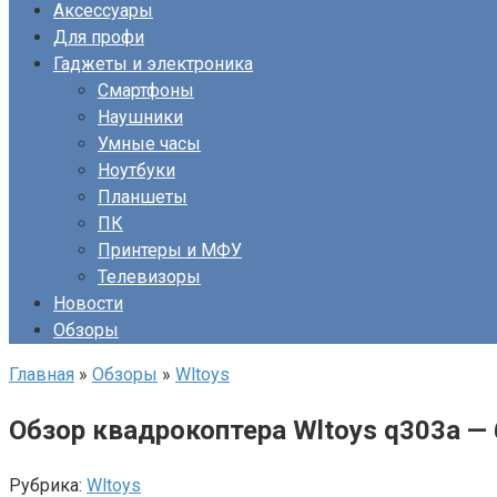
Аксессуары
Для профи
Гаджеты и электроника
Смартфоны
Наушники
Умные часы
Ноутбуки
Планшеты
ПК
Принтеры и МФУ
Телевизоры
Новости
Обзоры
Главная
»
Обзоры
»
Wltoys
Обзор квадрокоптера Wltoys q303a 
Рубрика:
Wltoys