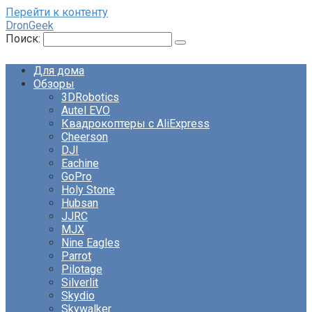
Перейти к контенту
DronGeek
Поиск:
Для дома
Обзоры
3DRobotics
Autel EVO
Квадрокоптеры с AliExpress
Cheerson
DJI
Eachine
GoPro
Holy Stone
Hubsan
JJRC
MJX
Nine Eagles
Parrot
Pilotage
Silverlit
Skydio
Skywalker