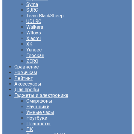
Syma
SJRC
Team BlackSheep
UDI RC
Walkera
Wltoys
Xiaomi
XK
Yuneec
Геоскан
ZERO
Сравнение
Новичкам
Рейтинг
Аксессуары
Для профи
Гаджеты и электроника
Смартфоны
Наушники
Умные часы
Ноутбуки
Планшеты
ПК