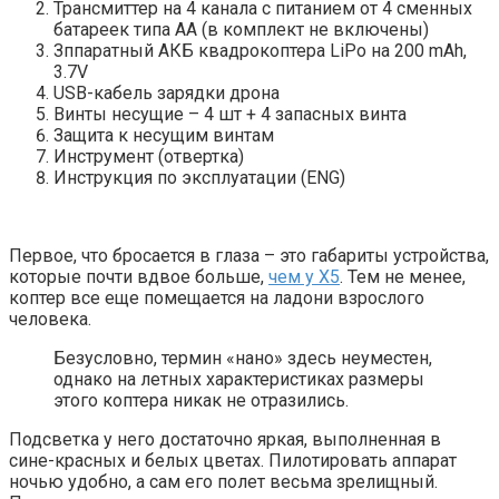
Трансмиттер на 4 канала с питанием от 4 сменных
батареек типа АА (в комплект не включены)
Зппаратный АКБ квадрокоптера LiPo на 200 mAh,
3.7V
USB-кабель зарядки дрона
Винты несущие – 4 шт + 4 запасных винта
Защита к несущим винтам
Инструмент (отвертка)
Инструкция по эксплуатации (ENG)
Первое, что бросается в глаза – это габариты устройства,
которые почти вдвое больше,
чем у X5
. Тем не менее,
коптер все еще помещается на ладони взрослого
человека.
Безусловно, термин «нано» здесь неуместен,
однако на летных характеристиках размеры
этого коптера никак не отразились.
Подсветка у него достаточно яркая, выполненная в
сине-красных и белых цветах. Пилотировать аппарат
ночью удобно, а сам его полет весьма зрелищный.