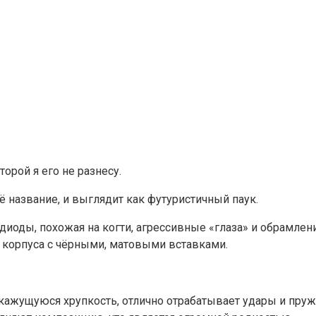
орой я его не разнесу.
 название, и выглядит как футуристичный паук.
тодиоды, похожая на когти, агрессивные «глаза» и обрамле
о корпуса с чёрными, матовыми вставками.
ажущуюся хрупкость, отлично отрабатывает удары и пружин