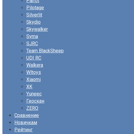
Parrot
Pilotage
Silverlit
Skydio
Skywalker
Syma
SJRC
Team BlackSheep
UDI RC
Walkera
Wltoys
Xiaomi
XK
Yuneec
Геоскан
ZERO
Сравнение
Новичкам
Рейтинг