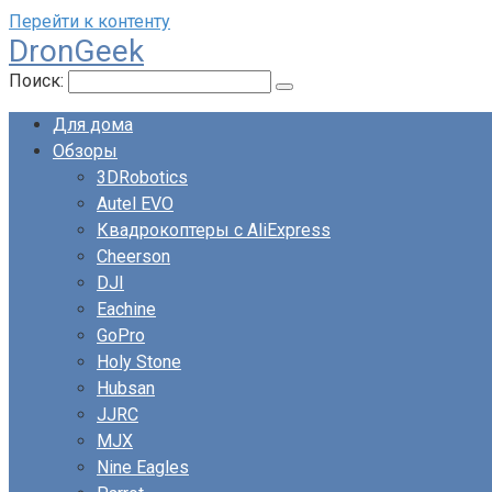
Перейти к контенту
DronGeek
Поиск:
Для дома
Обзоры
3DRobotics
Autel EVO
Квадрокоптеры с AliExpress
Cheerson
DJI
Eachine
GoPro
Holy Stone
Hubsan
JJRC
MJX
Nine Eagles