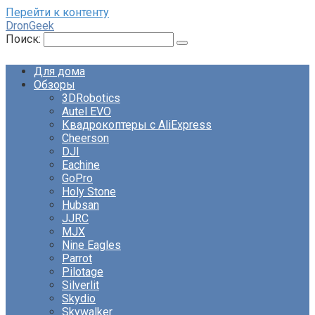
Перейти к контенту
DronGeek
Поиск:
Для дома
Обзоры
3DRobotics
Autel EVO
Квадрокоптеры с AliExpress
Cheerson
DJI
Eachine
GoPro
Holy Stone
Hubsan
JJRC
MJX
Nine Eagles
Parrot
Pilotage
Silverlit
Skydio
Skywalker