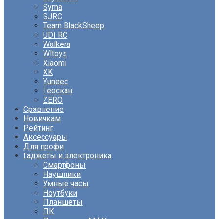
Syma
SJRC
Team BlackSheep
UDI RC
Walkera
Wltoys
Xiaomi
XK
Yuneec
Геоскан
ZERO
Сравнение
Новичкам
Рейтинг
Аксессуары
Для профи
Гаджеты и электроника
Смартфоны
Наушники
Умные часы
Ноутбуки
Планшеты
ПК