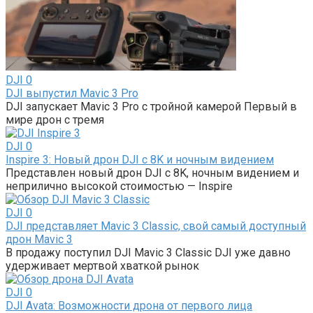
DJI
0
DJI выпустил Mavic 3 Pro
DJI запускает Mavic 3 Pro с тройной камерой Первый в
мире дрон с тремя
DJI
0
Inspire 3: Новый дрон DJI с 8K и ночным видением
Представлен новый дрон DJI с 8K, ночным видением и
неприлично высокой стоимостью — Inspire
DJI
0
DJI представляет Mavic 3 Classic, свой самый доступный
дрон Mavic 3
В продажу поступил DJI Mavic 3 Classic DJI уже давно
удерживает мертвой хваткой рынок
DJI
0
DJI Avata: Возможности дрона от первого лица