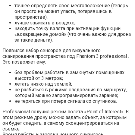
точнее определять свое местоположение (теперь
он просто не может упасть, потерявшись в
пространстве);
лучше зависать в воздухе;
находить точку взлета при активации функции
«возвращение домой» (что очень важно для дрона
за такие деньги).
Появился набор сенсоров для визуального
сканирования пространства под Phantom 3 professional .
Это позволяет ему:
без проблем работать в замкнутых помещениях
высотой от 3 метров;
летать низко над землей;
не разбиться в режиме следования по маршруту,
который можно запрограммировать заранее;
не теряться при потере сигнала со спутников.
Professional получил режим полета «Point of Interest». В
этом режиме дрону можно задать объект, за которым
он будет следить, а самому сконцентрироваться на
съемке.
Время работы и зарядки немного снизилось.