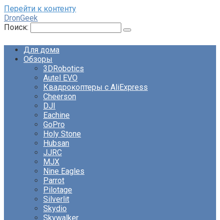
Перейти к контенту
DronGeek
Поиск:
Для дома
Обзоры
3DRobotics
Autel EVO
Квадрокоптеры с AliExpress
Cheerson
DJI
Eachine
GoPro
Holy Stone
Hubsan
JJRC
MJX
Nine Eagles
Parrot
Pilotage
Silverlit
Skydio
Skywalker