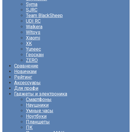
Syma
SJRC
Team BlackSheep
UDI RC
Walkera
Wltoys
Xiaomi
XK
Yuneec
Геоскан
ZERO
Сравнение
Новичкам
Рейтинг
Аксессуары
Для профи
Гаджеты и электроника
Смартфоны
Наушники
Умные часы
Ноутбуки
Планшеты
ПК