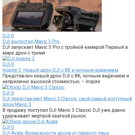
DJI
0
DJI выпустил Mavic 3 Pro
DJI запускает Mavic 3 Pro с тройной камерой Первый в
мире дрон с тремя
DJI
0
Inspire 3: Новый дрон DJI с 8K и ночным видением
Представлен новый дрон DJI с 8K, ночным видением и
неприлично высокой стоимостью — Inspire
DJI
0
DJI представляет Mavic 3 Classic, свой самый доступный
дрон Mavic 3
В продажу поступил DJI Mavic 3 Classic DJI уже давно
удерживает мертвой хваткой рынок
DJI
0
DJI Avata: Возможности дрона от первого лица