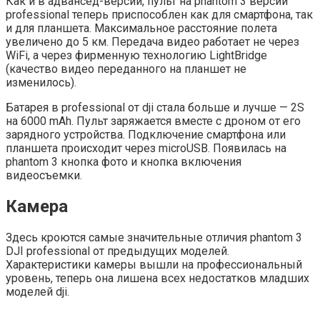
Как и в адвансед-версии, пульт на phantom 3 версии
professional теперь приспособлен как для смартфона, так
и для планшета. Максимальное расстояние полета
увеличено до 5 км. Передача видео работает не через
WiFi, а через фирменную технологию LightBridge
(качество видео переданного на планшет не
изменилось).
Батарея в professional от dji стала больше и лучше — 2S
на 6000 mAh. Пульт заряжается вместе с дроном от его
зарядного устройства. Подключение смартфона или
планшета происходит через microUSB. Появилась на
phantom 3 кнопка фото и кнопка включения
видеосъемки.
Камера
Здесь кроются самые значительные отличия phantom 3
DJI professional от предыдущих моделей.
Характеристики камеры вышли на профессиональный
уровень, теперь она лишена всех недостатков младших
моделей dji.