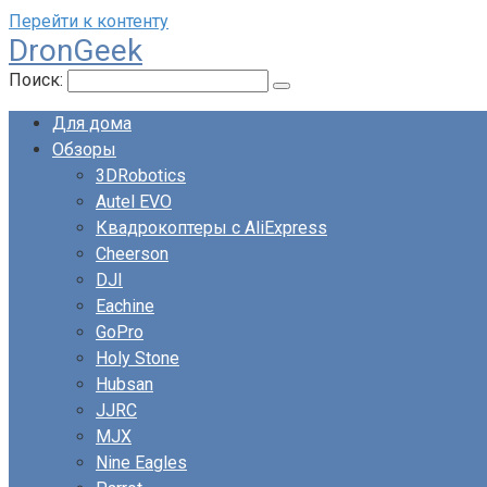
Перейти к контенту
DronGeek
Поиск:
Для дома
Обзоры
3DRobotics
Autel EVO
Квадрокоптеры с AliExpress
Cheerson
DJI
Eachine
GoPro
Holy Stone
Hubsan
JJRC
MJX
Nine Eagles