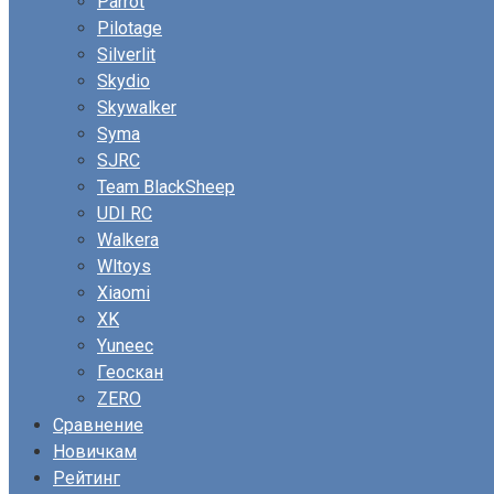
Parrot
Pilotage
Silverlit
Skydio
Skywalker
Syma
SJRC
Team BlackSheep
UDI RC
Walkera
Wltoys
Xiaomi
XK
Yuneec
Геоскан
ZERO
Сравнение
Новичкам
Рейтинг