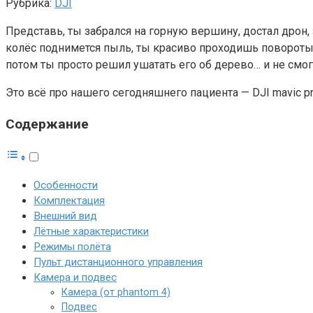
Рубрика:
DJI
Представь, ты забрался на горную вершину, достал дрон, 
колёс поднимется пыль, ты красиво проходишь повороты,
потом ты просто решил ушатать его об дерево… и не смог
Это всё про нашего сегодняшнего пациента — DJI mavic 
Содержание
Особенности
Комплектация
Внешний вид
Лётные характеристики
Режимы полёта
Пульт дистанционного управления
Камера и подвес
Камера (от phantom 4)
Подвес