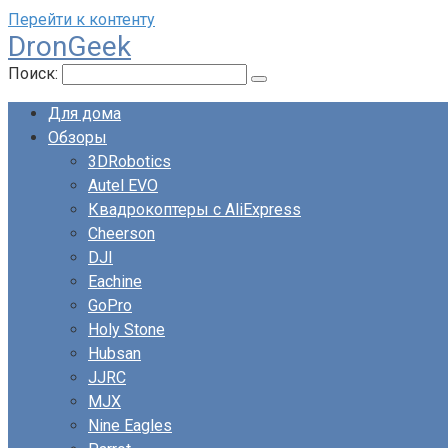
Перейти к контенту
DronGeek
Поиск:
Для дома
Обзоры
3DRobotics
Autel EVO
Квадрокоптеры с AliExpress
Cheerson
DJI
Eachine
GoPro
Holy Stone
Hubsan
JJRC
MJX
Nine Eagles