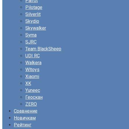
Parrot
Pilotage
Silverlit
Skydio
Skywalker
Syma
SJRC
Team BlackSheep
UDI RC
Walkera
Wltoys
Xiaomi
XK
Yuneec
Геоскан
ZERO
Сравнение
Новичкам
Рейтинг