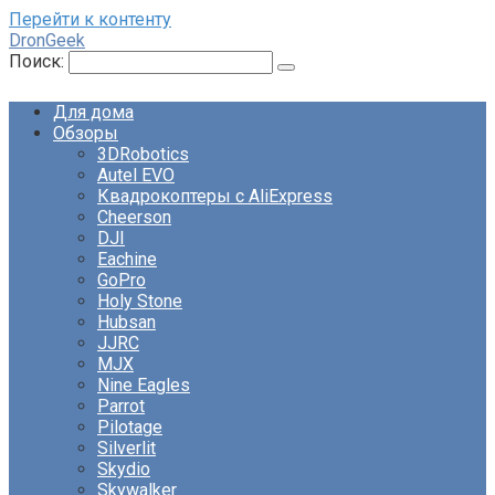
Перейти к контенту
DronGeek
Поиск:
Для дома
Обзоры
3DRobotics
Autel EVO
Квадрокоптеры с AliExpress
Cheerson
DJI
Eachine
GoPro
Holy Stone
Hubsan
JJRC
MJX
Nine Eagles
Parrot
Pilotage
Silverlit
Skydio
Skywalker