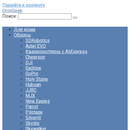
Перейти к контенту
DronGeek
Поиск:
Для дома
Обзоры
3DRobotics
Autel EVO
Квадрокоптеры с AliExpress
Cheerson
DJI
Eachine
GoPro
Holy Stone
Hubsan
JJRC
MJX
Nine Eagles
Parrot
Pilotage
Silverlit
Skydio
Skywalker