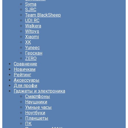
Syma
SJRC
Team BlackSheep
UDI RC
Walkera
Wltoys
Xiaomi
XK
Yuneec
Геоскан
ZERO
Сравнение
Новичкам
Рейтинг
Аксессуары
Для профи
Гаджеты и электроника
Смартфоны
Наушники
Умные часы
Ноутбуки
Планшеты
ПК