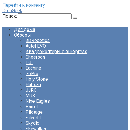
Перейти к контенту
DronGeek
Поиск:
Для дома
Обзоры
3DRobotics
Autel EVO
Квадрокоптеры с AliExpress
Cheerson
DJI
Eachine
GoPro
Holy Stone
Hubsan
JJRC
MJX
Nine Eagles
Parrot
Pilotage
Silverlit
Skydio
Skywalker