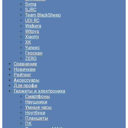
Syma
SJRC
Team BlackSheep
UDI RC
Walkera
Wltoys
Xiaomi
XK
Yuneec
Геоскан
ZERO
Сравнение
Новичкам
Рейтинг
Аксессуары
Для профи
Гаджеты и электроника
Смартфоны
Наушники
Умные часы
Ноутбуки
Планшеты
ПК