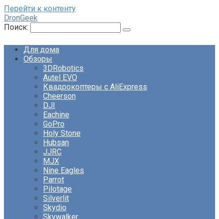
Перейти к контенту
DronGeek
Поиск:
Для дома
Обзоры
3DRobotics
Autel EVO
Квадрокоптеры с AliExpress
Cheerson
DJI
Eachine
GoPro
Holy Stone
Hubsan
JJRC
MJX
Nine Eagles
Parrot
Pilotage
Silverlit
Skydio
Skywalker