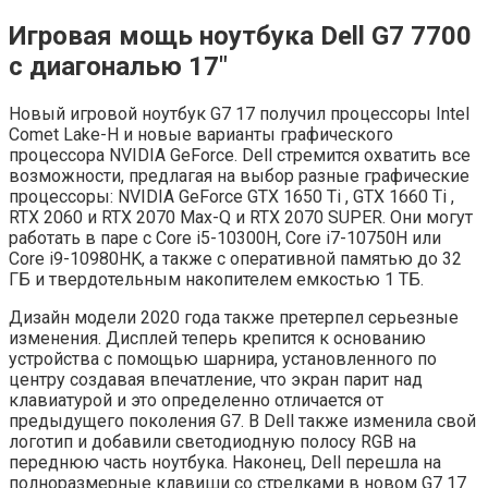
Игровая мощь ноутбука Dell G7 7700
с диагональю 17″
Новый игровой ноутбук G7 17 получил процессоры Intel
Comet Lake-H и новые варианты графического
процессора NVIDIA GeForce. Dell стремится охватить все
возможности, предлагая на выбор разные графические
процессоры: NVIDIA GeForce GTX 1650 Ti , GTX 1660 Ti ,
RTX 2060 и RTX 2070 Max-Q и RTX 2070 SUPER. Они могут
работать в паре с Core i5-10300H, Core i7-10750H или
Core i9-10980HK, а также с оперативной памятью до 32
ГБ и твердотельным накопителем емкостью 1 ТБ.
Дизайн модели 2020 года также претерпел серьезные
изменения. Дисплей теперь крепится к основанию
устройства с помощью шарнира, установленного по
центру
создавая впечатление, что экран парит над
клавиатурой и
это определенно отличается от
предыдущего поколения G7
. В Dell также изменила свой
логотип и добавили светодиодную полосу RGB на
переднюю часть ноутбука. Наконец, Dell перешла на
полноразмерные клавиши со стрелками в новом G7 17