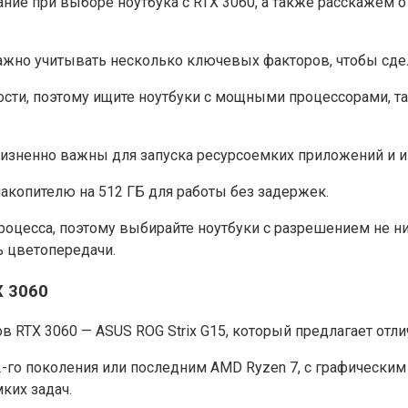
ание при выборе ноутбука с RTX 3060, а также расскажем 
важно учитывать несколько ключевых факторов, чтобы сд
и, поэтому ищите ноутбуки с мощными процессорами, таки
жизненно важны для запуска ресурсоемких приложений и и
акопителю на 512 ГБ для работы без задержек.
цесса, поэтому выбирайте ноутбуки с разрешением не ниже
ь цветопередачи.
X 3060
 RTX 3060 — ASUS ROG Strix G15, который предлагает отли
12-го поколения или последним AMD Ryzen 7, с графическ
ких задач.