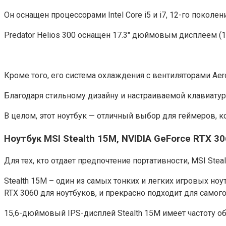
Он оснащен процессорами Intel Core i5 и i7, 12-го покол
Predator Helios 300 оснащен 17.3″ дюймовым дисплеем (
Кроме того, его система охлаждения с вентиляторами Ae
Благодаря стильному дизайну и настраиваемой клавиатуре 
В целом, этот ноутбук — отличный выбор для геймеров, 
Ноутбук MSI Stealth 15M, NVIDIA GeForce RTX 3
Для тех, кто отдает предпочтение портативности, MSI Ste
Stealth 15M – один из самых тонких и легких игровых ноу
RTX 3060 для ноутбуков, и прекрасно подходит для самого
15,6-дюймовый IPS-дисплей Stealth 15M имеет частоту об