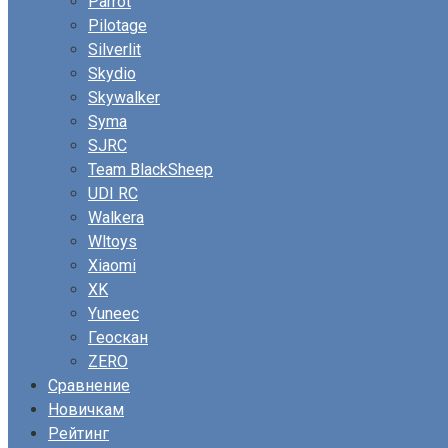
Parrot
Pilotage
Silverlit
Skydio
Skywalker
Syma
SJRC
Team BlackSheep
UDI RC
Walkera
Wltoys
Xiaomi
XK
Yuneec
Геоскан
ZERO
Сравнение
Новичкам
Рейтинг