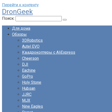
Перейти к контенту
DronGeek
Поиск:
Для дома
Обзоры
3DRobotics
Autel EVO
Квадрокоптеры с AliExpress
Cheerson
DJI
Eachine
GoPro
Holy Stone
Hubsan
JJRC
MJX
Nine Eagles