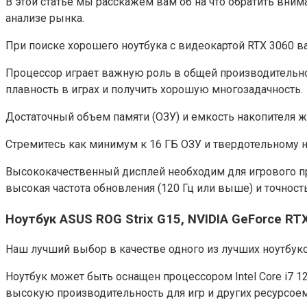
В этой статье мы расскажем вам об на что обратить вним
анализе рынка.
При поиске хорошего ноутбука с видеокартой RTX 3060 
Процессор играет важную роль в общей производительност
плавность в играх и получить хорошую многозадачность.
Достаточный объем памяти (ОЗУ) и емкость накопителя 
Стремитесь как минимум к 16 ГБ ОЗУ и твердотельному н
Высококачественный дисплей необходим для игрового про
высокая частота обновления (120 Гц или выше) и точност
Ноутбук ASUS ROG Strix G15, NVIDIA GeForce RT
Наш лучший выбор в качестве одного из лучших ноутбуков
Ноутбук может быть оснащен процессором Intel Core i7 
высокую производительность для игр и других ресурсоем