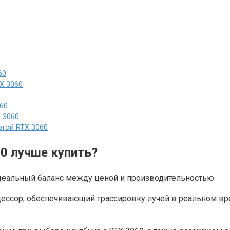
60
TX 3060
060
X 3060
ртой RTX 3060
60 лучше купить?
деальный баланс между ценой и производительностью.
ессор, обеспечивающий трассировку лучей в реальном вре