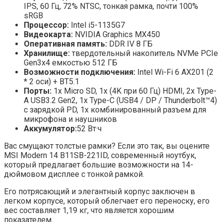
IPS, 60 Гц, 72% NTSC, тонкая рамка, почти 100%
sRGB
Процессор:
Intel i5-1135G7
Видеокарта:
NVIDIA Graphics MX450
Оперативная память:
DDR IV 8 ГБ
Хранилище:
твердотельный накопитель NVMe PCIe
Gen3x4 емкостью 512 ГБ
Возможности подключения:
Intel Wi-Fi 6 AX201 (2
* 2 оси) + BT5.1
Порты:
1x Micro SD, 1x (4K при 60 Гц) HDMI, 2x Type-
A USB3.2 Gen2, 1x Type-C (USB4 / DP / Thunderbolt™4)
с зарядкой PD, 1x комбинированный разъем для
микрофона и наушников
Аккумулятор:
52 Вт·ч
Вас смущают толстые рамки? Если это так, вы оцените
MSI Modern 14 B11SB-221ID, современный ноутбук,
который предлагает большие возможности на 14-
дюймовом дисплее с тонкой рамкой.
Его потрясающий и элегантный корпус заключен в
легком корпусе, который облегчает его переноску, его
вес составляет 1,19 кг, что является хорошим
показателем.