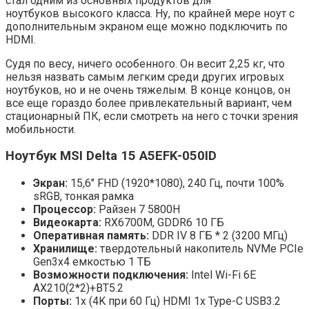
стал одним из основных продуктов для
ноутбуков высокого класса. Ну, по крайней мере ноут с
дополнительным экраном еще можно подключить по
HDMI.
Судя по весу, ничего особенного. Он весит 2,25 кг, что
нельзя назвать самым легким среди других игровых
ноутбуков, но и не очень тяжелым. В конце концов, он
все еще гораздо более привлекательный вариант, чем
стационарный ПК, если смотреть на него с точки зрения
мобильности.
Ноутбук MSI Delta 15 A5EFK-050ID
Экран:
15,6″ FHD (1920*1080), 240 Гц, почти 100%
sRGB, тонкая рамка
Процессор:
Райзен 7 5800Н
Видеокарта:
RX6700M, GDDR6 10 ГБ
Оперативная память:
DDR IV 8 ГБ * 2 (3200 МГц)
Хранилище:
твердотельный накопитель NVMe PCIe
Gen3x4 емкостью 1 ТБ
Возможности подключения:
Intel Wi-Fi 6E
AX210(2*2)+BT5.2
Порты:
1x (4K при 60 Гц) HDMI 1x Type-C USB3.2