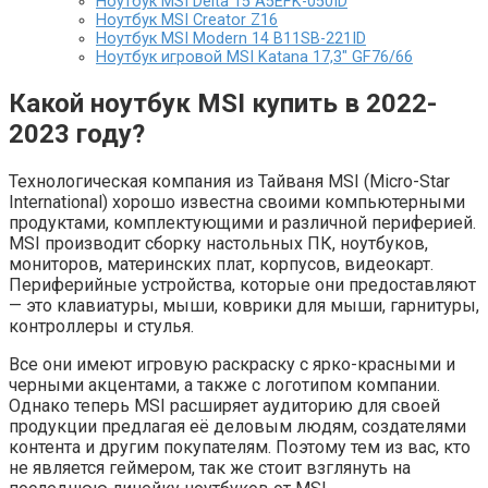
Ноутбук MSI Delta 15 A5EFK-050ID
Ноутбук MSI Creator Z16
Ноутбук MSI Modern 14 B11SB-221ID
Ноутбук игровой MSI Katana 17,3″ GF76/66
Какой ноутбук MSI купить в 2022-
2023 году?
Технологическая компания из Тайваня MSI (Micro-Star
International) хорошо известна своими компьютерными
продуктами, комплектующими и различной периферией.
MSI производит сборку настольных ПК, ноутбуков,
мониторов, материнских плат, корпусов, видеокарт.
Периферийные устройства, которые они предоставляют
— это клавиатуры, мыши, коврики для мыши, гарнитуры,
контроллеры и стулья.
Все они имеют игровую раскраску с ярко-красными и
черными акцентами, а также с логотипом компании.
Однако теперь MSI расширяет аудиторию для своей
продукции предлагая её деловым людям, создателями
контента и другим покупателям. Поэтому тем из вас, кто
не является геймером, так же стоит взглянуть на