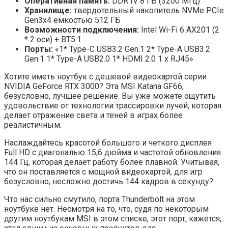
Оперативная память:
DDR IV 8 ГБ (3200 МГц)
Хранилище:
твердотельный накопитель NVMe PCIe
Gen3x4 емкостью 512 ГБ
Возможности подключения:
Intel Wi-Fi 6 AX201 (2
* 2 оси) + BT5.1
Порты:
«1* Type-C USB3.2 Gen.1 2* Type-A USB3.2
Gen.1 1* Type-A USB2.0 1* HDMI 2.0 1 x RJ45»
Хотите иметь ноутбук с дешевой видеокартой серии
NVIDIA GeForce RTX 3000? Эта MSI Katana GF66,
безусловно, лучшее решение. Вы уже можете ощутить
удовольствие от технологии трассировки лучей, которая
делает отражение света и теней в играх более
реалистичным.
Наслаждайтесь красотой большого и четкого дисплея
Full HD с диагональю 15,6 дюйма и частотой обновления
144 Гц, которая делает работу более плавной. Учитывая,
что он поставляется с мощной видеокартой, для игр
безусловно, несложно достичь 144 кадров в секунду?
Что нас сильно смутило, порта Thunderbolt на этом
ноутбуке нет. Несмотря на то, что, судя по некоторым
другим ноутбукам MSI в этом списке, этот порт, кажется,