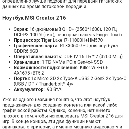
определенно лучше подходит для передачи гигантских
данных во время потоковой передачи.
Ноутбук MSI Creator Z16
Экран:
16-дюймовый QHD+ (2560*1600), 120 Гц
DCI-P3 100 % (тип.), сенсорная панель Finger Touch
Процессор:
Tiger Lake i7-11800H+HM570
Графическая карта:
RTX3060 GPU для ноутбука
GDDR6 6GB
Оперативная память:
DDR IV 16 ГБ * 2 (3200 МГц)
Хранилище:
1 ТБ NVMe PCIe Gen4x4 SSD
Возможности подключения:
Killer Wi-Fi 6E
AX1675+BT5.2
Порты:
1x Micro SD 2x Type-A USB3.2 Gen2 2x Type-C
(USB / DP / Thunderbolt™ 4)»
Аккумулятор:
90 Вт/ч
Уже из одного названия понятно, что этот ноутбук
предназначен для создания контента или какой-либо
графической работы. Однако, конечно, нет ничего
плохого в том, чтобы использовать MSI Creator Z16 для
игр. В конце концов, эти две функции имеют
одинаковые критерии, а именно мощную видеокарту и