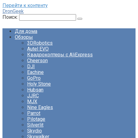
Перейти к контенту
DronGeek
Поиск:
Для дома
Обзоры
3DRobotics
Autel EVO
Квадрокоптеры с AliExpress
Cheerson
DJI
Eachine
GoPro
Holy Stone
Hubsan
JJRC
MJX
Nine Eagles
Parrot
Pilotage
Silverlit
Skydio
Skywalker