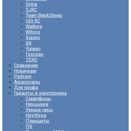
Syma
SJRC
Team BlackSheep
UDI RC
Walkera
Wltoys
Xiaomi
XK
Yuneec
Геоскан
ZERO
Сравнение
Новичкам
Рейтинг
Аксессуары
Для профи
Гаджеты и электроника
Смартфоны
Наушники
Умные часы
Ноутбуки
Планшеты
ПК