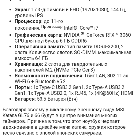
Экран:
17,3-дюймовый FHD (1920×1080), 144 Гц,
уровень IPS
Процессор:
до 11-го
Процессор
поколения.
Intel® Core™ i7
®
Графическая карта:
NVIDIA
GeForce RTX ™ 3060
GPU для ноутбуков 6 ГБ GDDR6
Оперативная память:
тип памяти DDR4-3200, 2
слота Количество слотов SO-DIMM, максимальная
емкость 64 ГБ
Хранилище:
2 слота для твердотельных
накопителей M.2 (NVMe PCIe Gen3)
Возможности подключения:
Гбит LAN, 802.11 ax
Wi-Fi 6 + Bluetooth v5.2
Порты:
1x Type-C USB3.2 Gen1, 2x Type-A USB3.2
Gen1, 1x Type-A USB2.0, 1x RJ45, 1x (4K@60Hz) HDMI
Батарея:
53,5 Батарея (Втч)
Благодаря своему уникальному внешнему виду MSI
Katana GL76 и 66 будут в центре внимания многих
геймеров. Причина в том, что этот ноутбук черпает
вдохновение в дизайне меча катана, оружия которое
тесно связано с эпохой японских самураев.