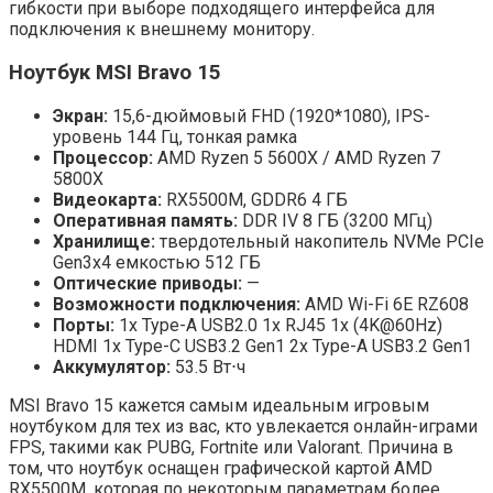
гибкости при выборе подходящего интерфейса для
подключения к внешнему монитору.
Ноутбук MSI Bravo 15
Экран:
15,6-дюймовый FHD (1920*1080), IPS-
уровень 144 Гц, тонкая рамка
Процессор:
AMD Ryzen 5 5600Х / AMD Ryzen 7
5800Х
Видеокарта:
RX5500M, GDDR6 4 ГБ
Оперативная память:
DDR IV 8 ГБ (3200 МГц)
Хранилище:
твердотельный накопитель NVMe PCIe
Gen3x4 емкостью 512 ГБ
Оптические приводы:
—
Возможности подключения:
AMD Wi-Fi 6E RZ608
Порты:
1x Type-A USB2.0 1x RJ45 1x (4K@60Hz)
HDMI 1x Type-C USB3.2 Gen1 2x Type-A USB3.2 Gen1
Аккумулятор:
53.5 Вт⋅ч
MSI Bravo 15 кажется самым идеальным игровым
ноутбуком для тех из вас, кто увлекается онлайн-играми
FPS, такими как PUBG, Fortnite или Valorant. Причина в
том, что ноутбук оснащен графической картой AMD
RX5500M, которая по некоторым параметрам более