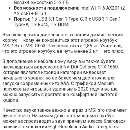
Gen3x4 емкостью 512 ГБ
Возможности подключения:
Intel Wi-Fi 6 AX201 (2
* 2 оси) + BT5.1
Порты:
1 x USB 3.1 Gen 1 Type-C, 3 x USB 3.1 Gen 1
Type-A, 1 x RJ45, 1 x HDMI
Высокая производительность, хороший дизайн, легкий
корпус — кому не понравиться этот игровой ноутбук
MSI? Этот MSI GF63 Thin весит всего 1,86 кг. Учитывая,
что это игровой ноутбук, ве чуть менее 2 кг — это плюс.
В дополнение к небольшому весу вы также будете
наслаждаться видеокартой NVIDIA GeForce GTX 1650,
которая является игровой категории видеокарт
начального уровня, но ее более чем достаточно для
запуска современных игр AAA. С графикой Medium
популярные игры, выпущенные в 2020 году и выше,
можно запускать с достаточно комфортной частотой
кадров.
Качество звука также важно в играх и MSI это понимает
лучше всего. На самом деле, этот мощный ноутбук
может воспроизводить звук премиум-класса благодаря
наличию технологии High-Resolution Audio. Теперь вы