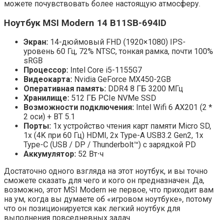
можете почувствовать более настоящую атмосферу.
Ноутбук MSI Modern 14 B11SB-694ID
Экран:
14-дюймовый FHD (1920×1080) IPS-
уровень 60 Гц, 72% NTSC, тонкая рамка, почти 100%
sRGB
Процессор:
Intel Core i5-1155G7
Видеокарта:
Nvidia GeForce MX450-2GB
Оперативная память:
DDR4 8 ГБ 3200 МГц
Хранилище:
512 ГБ PCIe NVMe SSD
Возможности подключения:
Intel Wifi 6 AX201 (2 *
2 оси) + BT 5.1
Порты:
1x устройство чтения карт памяти Micro SD,
1x (4K при 60 Гц) HDMI, 2x Type-A USB3.2 Gen2, 1x
Type-C (USB / DP / Thunderbolt™) с зарядкой PD
Аккумулятор:
52 Вт⋅ч
Достаточно одного взгляда на этот ноутбук, и вы точно
сможете сказать для чего и кого он предназначен. Да,
возможно, этот MSI Modern не первое, что приходит вам
на ум, когда вы думаете об «игровом ноутбуке», потому
что он позиционируется как легкий ноутбук для
выполнения повседневных задач.