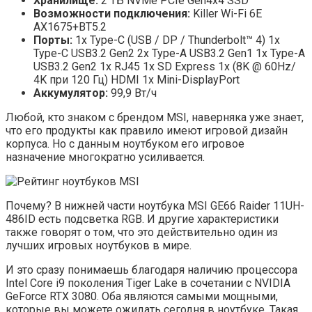
Хранилище:
2 ТБ NVMe PCIe Gen4x4 SSD
Возможности подключения:
Killer Wi-Fi 6E
AX1675+BT5.2
Порты:
1x Type-C (USB / DP / Thunderbolt™ 4) 1x
Type-C USB3.2 Gen2 2x Type-A USB3.2 Gen1 1x Type-A
USB3.2 Gen2 1x RJ45 1x SD Express 1x (8K @ 60Hz/
4K при 120 Гц) HDMI 1x Mini-DisplayPort
Аккумулятор:
99,9 Вт/ч
Любой, кто знаком с брендом MSI, наверняка уже знает,
что его продукты как правило имеют игровой дизайн
корпуса. Но с данным ноутбуком его игровое
назначение многократно усиливается.
Почему? В нижней части ноутбука MSI GE66 Raider 11UH-
486ID есть подсветка RGB. И другие характеристики
также говорят о том, что это действительно один из
лучших игровых ноутбуков в мире.
И это сразу понимаешь благодаря наличию процессора
Intel Core i9 поколения Tiger Lake в сочетании с NVIDIA
GeForce RTX 3080. Оба являются самыми мощными,
которые вы можете ожидать сегодня в ноутбуке. Такая