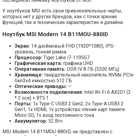
последнюю линейку ноутбуков от MSI.
У ноутбуков MSI есть свои привлекательные черты,
которых нет у других брендов, как с точки зрения
функций, так и технических характеристик и дизайна.
Ноутбук MSI Modern 14 B11MOU-880ID
Экран:
14-дюймовый FHD (1920*1080), IPS-
уровень, тонкая рамка
Процессор:
Tiger Lake i7-1195G7
Графическая карта:
графика UHD
Оперативная память:
DDR IV 8 ГБ (3200 МГц)
Хранилище:
твердотельный накопитель NVMe PCIe
Gen3x4 емкостью 512 ГБ
Оптические приводы:
—
Возможности подключения:
Intel Wi-Fi 6 AX201 (2
* 2 оси) + BT5.1
Порты:
1x Type-C USB3.2 Gen2, 2x Type-A USB3.2
Gen1, 1x HDMI, 1x устройство чтения карт памяти
Micro SD, 1x вход постоянного тока
Аккумулятор:
52 Втч
MSI Modern 14 B11MOU-880ID, не представлен с