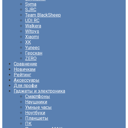
Syma
SJRC
Team BlackSheep
UDI RC
Walkera
Wltoys
Xiaomi
XK
Yuneec
Геоскан
ZERO
Сравнение
Новичкам
Рейтинг
Аксессуары
Для профи
Гаджеты и электроника
Смартфоны
Наушники
Умные часы
Ноутбуки
Планшеты
ПК