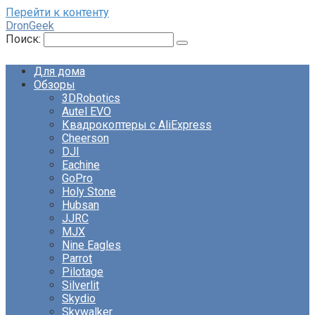
Перейти к контенту
DronGeek
Поиск:
Для дома
Обзоры
3DRobotics
Autel EVO
Квадрокоптеры с AliExpress
Cheerson
DJI
Eachine
GoPro
Holy Stone
Hubsan
JJRC
MJX
Nine Eagles
Parrot
Pilotage
Silverlit
Skydio
Skywalker