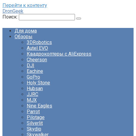
Перейти к контенту
DronGeek
Поиск:
Для дома
Обзоры
3DRobotics
Autel EVO
Квадрокоптеры с AliExpress
Cheerson
DJI
Eachine
GoPro
Holy Stone
Hubsan
JJRC
MJX
Nine Eagles
Parrot
Pilotage
Silverlit
Skydio
Skywalker