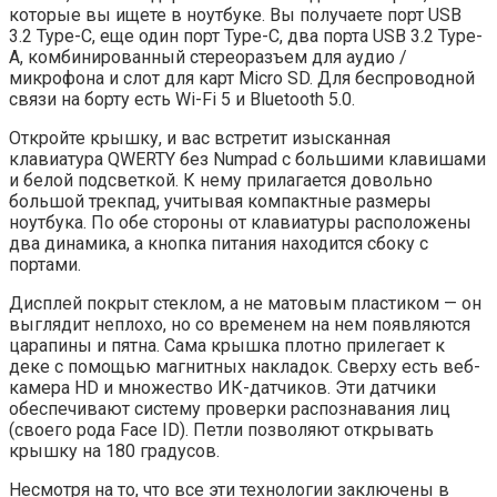
которые вы ищете в ноутбуке. Вы получаете порт USB
3.2 Type-C, еще один порт Type-C, два порта USB 3.2 Type-
A, комбинированный стереоразъем для аудио /
микрофона и слот для карт Micro SD. Для беспроводной
связи на борту есть Wi-Fi 5 и Bluetooth 5.0.
Откройте крышку, и вас встретит изысканная
клавиатура QWERTY без Numpad с большими клавишами
и белой подсветкой. К нему прилагается довольно
большой трекпад, учитывая компактные размеры
ноутбука. По обе стороны от клавиатуры расположены
два динамика, а кнопка питания находится сбоку с
портами.
Дисплей покрыт стеклом, а не матовым пластиком — он
выглядит неплохо, но со временем на нем появляются
царапины и пятна. Сама крышка плотно прилегает к
деке с помощью магнитных накладок. Сверху есть веб-
камера HD и множество ИК-датчиков. Эти датчики
обеспечивают систему проверки распознавания лиц
(своего рода Face ID). Петли позволяют открывать
крышку на 180 градусов.
Несмотря на то, что все эти технологии заключены в