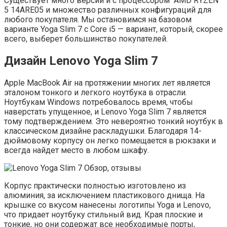
Существует много версий и с процессором AMD RYZEN
5 14ARE05 и множество различных конфигураций для
любого покупателя. Мы остановимся на базовом
варианте Yoga Slim 7 с Core i5 — вариант, который, скорее
всего, выберет большинство покупателей.
Дизайн Lenovo Yoga Slim 7
Apple MacBook Air на протяжении многих лет является
эталоном тонкого и легкого ноутбука в отрасли.
Ноутбукам Windows потребовалось время, чтобы
наверстать упущенное, и Lenovo Yoga Slim 7 является
тому подтверждением. Это невероятно тонкий ноутбук в
классическом дизайне раскладушки. Благодаря 14-
дюймовому корпусу он легко помещается в рюкзаки и
всегда найдет место в любом шкафу.
Корпус практически полностью изготовлено из
алюминия, за исключением пластикового днища. На
крышке со вкусом нанесены логотипы Yoga и Lenovo,
что придает ноутбуку стильный вид. Края плоские и
тонкие, но они содержат все необходимые порты,