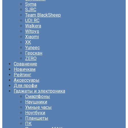
Syma
SJRC
Team BlackSheep
UDI RC
Walkera
Wltoys
Xiaomi
XK
Yuneec
Геоскан
ZERO
Сравнение
Новичкам
Рейтинг
Аксессуары
Для профи
Гаджеты и электроника
Смартфоны
Наушники
Умные часы
Ноутбуки
Планшеты
ПК