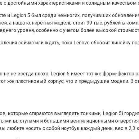
не с достойными характеристиками и солидным качеством 
те и Legion 5 был среди немногих, получивших обновления
й, а наша конкретная модель стоит 99 тыс. рублей в компле
еднего уровня, особенно с учетом более высокой стоимост
поколения сейчас или ждать, пока Lenovo обновит линейку 
5
то не не всегда плохо. Legion 5 имеет тот же форм-фактор
от же пластиковый корпус, что и предыдущие модели. В от
в, которые стараются выглядеть тонкими, Legion 5i горд
атыми выступами и большими вентиляционными отверстиям
ы любите носить с собой ноутбук каждый день, вес в 2,3 