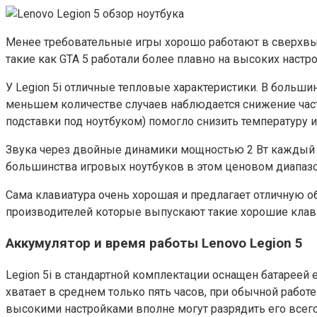
Менее требовательные игры хорошо работают в сверхвысо
такие как GTA 5 работали более плавно на высоких настро
У Legion 5i отличные тепловые характеристики. В большин
меньшем количестве случаев наблюдается снижение час
подставки под ноутбуком) помогло снизить температуру
Звука через двойные динамики мощностью 2 Вт каждый до
большинства игровых ноутбуков в этом ценовом диапазо
Сама клавиатура очень хорошая и предлагает отличную об
производителей которые выпускают такие хорошие клави
Аккумулятор и время работы Lenovo Legion 5
Legion 5i в стандартной комплектации оснащен батареей е
хватает в среднем только пять часов, при обычной рабо
высокими настройками вполне могут разрядить его всего 