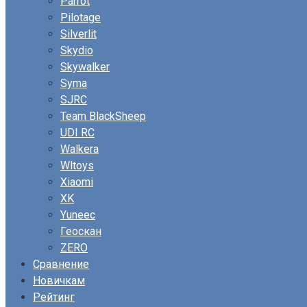
Parrot
Pilotage
Silverlit
Skydio
Skywalker
Syma
SJRC
Team BlackSheep
UDI RC
Walkera
Wltoys
Xiaomi
XK
Yuneec
Геоскан
ZERO
Сравнение
Новичкам
Рейтинг