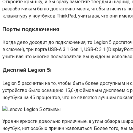
Откройте крышку, и вы сразу заметите твердый шарнир, 
разработчикам было достаточно места, чтобы втиснуть п
клавиатуру у ноутбуков ThinkPad, учитывая, что они име
Порты подключения
Когда дело доходит до подключения, то Legion 5 достато
включен), три порта USB-A 3.1 Gen 1, USB-C 3.1 (DisplayPor
учитывая что многие пользователи вынуждены использов
Дисплей Legion 5i
Legion 5 рассчитан на то, чтобы быть более доступным и 
устройство было оснащено 15,6-дюймовым дисплеем с ра
ноутбука на 45 процентов, что не является лучшим показ
Уровни яркости довольно приличные, а углы обзора широ
ноутбук, нет особых причин жаловаться. Более того, вы