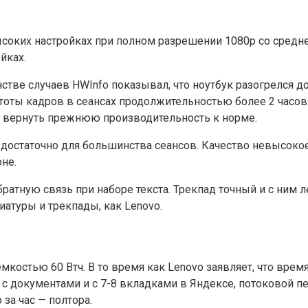
ких настройках при полном разрешении 1080p со средней 
йках.
стве случаев HWInfo показывал, что ноутбук разогрелся до
тоты кадров в сеансах продолжительностью более 2 час
 и вернуть прежнюю производительность к норме.
статочно для большинства сеансов. Качество невысокое и
не.
ратную связь при наборе текста. Трекпад точный и с ним 
атуры и трекпады, как Lenovo.
мкостью 60 Втч. В то время как Lenovo заявляет, что врем
те с документами и с 7-8 вкладками в Яндексе, потоковой
за час — полтора.