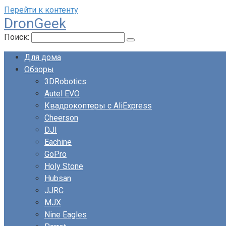
Перейти к контенту
DronGeek
Поиск:
Для дома
Обзоры
3DRobotics
Autel EVO
Квадрокоптеры с AliExpress
Cheerson
DJI
Eachine
GoPro
Holy Stone
Hubsan
JJRC
MJX
Nine Eagles