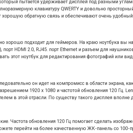
который пытается удерживает дисплей под разными углами
олноразмерную клавиатуру QWERTY и довольно просторный 
ют хорошую обратную связь и обеспечивают очень удобный 
чно хорошо подходит для геймеров. На краю ноутбука вы на
t), порт HDMI 2.0, RJ45. порт Ethernet и разъем для наушник
ать этот ноутбук для редактирования фотографий или вид
следовательно он идет на компромисс в области экрана, ка
зрешением 1920 x 1080 и частотой обновления 120 Гц. Le
ателем в этой отрасли. По существу такого дисплея вполне
кие. Частота обновления 120 Гц помогает сделать изображ
 можете перейти на более качественную ЖК-панель со 100