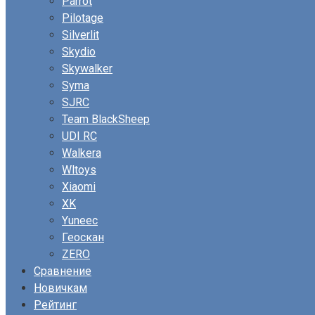
Parrot
Pilotage
Silverlit
Skydio
Skywalker
Syma
SJRC
Team BlackSheep
UDI RC
Walkera
Wltoys
Xiaomi
XK
Yuneec
Геоскан
ZERO
Сравнение
Новичкам
Рейтинг