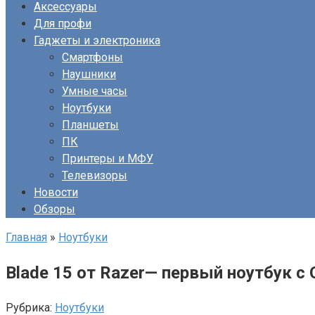
Аксессуары
Для профи
Гаджеты и электроника
Смартфоны
Наушники
Умные часы
Ноутбуки
Планшеты
ПК
Принтеры и МФУ
Телевизоры
Новости
Обзоры
Главная
»
Ноутбуки
Blade 15 от Razer— первый ноутбук с
Рубрика:
Ноутбуки