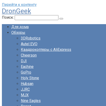
Перейти к контенту
DronGeek
Поиск:
Для дома
Обзоры
3DRobotics
Autel EVO
Квадрокоптеры с AliExpress
Cheerson
DJI
Eachine
GoPro
Holy Stone
Hubsan
JJRC
MJX
Nine Eagles