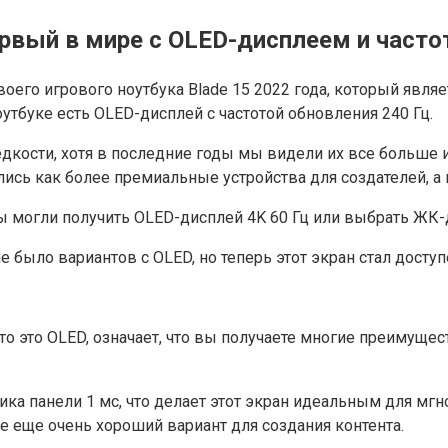
ервый в мире с OLED-дисплеем и частот
оего игрового ноутбука Blade 15 2022 года, который явля
оутбуке есть OLED-дисплей с частотой обновления 240 Гц.
дкости, хотя в последние годы мы видели их все больше и
ись как более премиальные устройства для создателей, а н
ы могли получить OLED-дисплей 4K 60 Гц или выбрать ЖК-д
 было вариантов с OLED, но теперь этот экран стал доступ
 что это OLED, означает, что вы получаете многие преимущ
а панели 1 мс, что делает этот экран идеальным для мгно
се еще очень хороший вариант для создания контента.