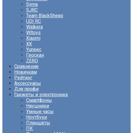
Syma
SJRC
Team BlackSheep
UDI RC
Walkera
Wltoys
Xiaomi
XK
Yuneec
Геоскан
ZERO
Сравнение
Новичкам
Рейтинг
Аксессуары
Для профи
Гаджеты и электроника
Смартфоны
Наушники
Умные часы
Ноутбуки
Планшеты
ПК