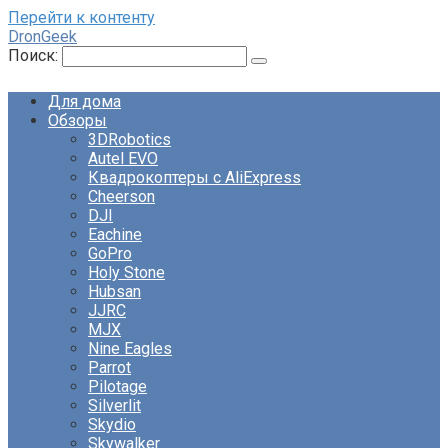
Перейти к контенту
DronGeek
Поиск:
Для дома
Обзоры
3DRobotics
Autel EVO
Квадрокоптеры с AliExpress
Cheerson
DJI
Eachine
GoPro
Holy Stone
Hubsan
JJRC
MJX
Nine Eagles
Parrot
Pilotage
Silverlit
Skydio
Skywalker