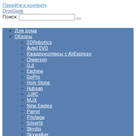
Перейти к контенту
DronGeek
Поиск:
Для дома
Обзоры
3DRobotics
Autel EVO
Квадрокоптеры с AliExpress
Cheerson
DJI
Eachine
GoPro
Holy Stone
Hubsan
JJRC
MJX
Nine Eagles
Parrot
Pilotage
Silverlit
Skydio
Skywalker