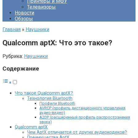
Принтеры и МФУ
Телевизоры
Новости
Обзоры
Главная
»
Наушники
Qualcomm aptX: Что это такое?
Рубрика:
Наушники
Содержание
Что такое Qualcomm aptX?
Технология Bluetooth
Профили Bluetooth
AVRCP (профиль дистанционного управления
аудио-видео)
A2DP (расширенный профиль распространения
звука)
Qualcomm aptX
Чем AptX отличается от других аудиокодеков?
Преимущества AptX