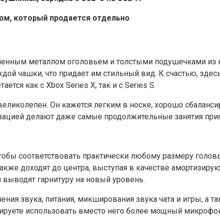
ючом, который продается отдельно
ленным металлом оголовьем и толстыми подушечками из к
дой чашки, что придает им стильный вид. К счастью, здес
ся как с Xbox Series X, так и с Series S.
 великолепен. Он кажется легким в носке, хорошо сбаланс
ацией делают даже самые продолжительные занятия при
чтобы соответствовать практически любому размеру голов
кже доходят до центра, выступая в качестве амортизирую
выводят гарнитуру на новый уровень.
ния звука, питания, микширования звука чата и игры, а т
нируете использовать вместо него более мощный микрофон 