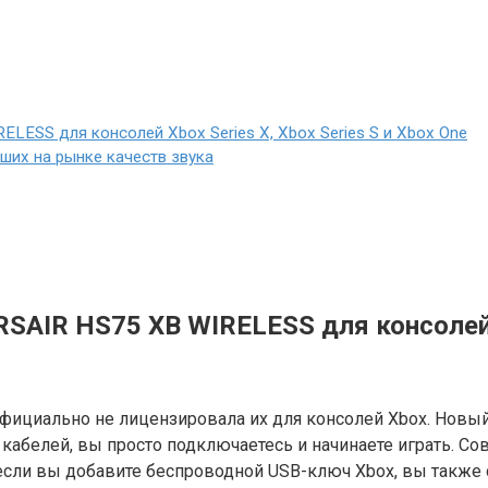
LESS для консолей Xbox Series X, Xbox Series S и Xbox One
ших на рынке качеств звука
SAIR HS75 XB WIRELESS для консолей Xb
официально не лицензировала их для консолей Xbox. Новы
и кабелей, вы просто подключаетесь и начинаете играть. С
 и если вы добавите беспроводной USB-ключ Xbox, вы также