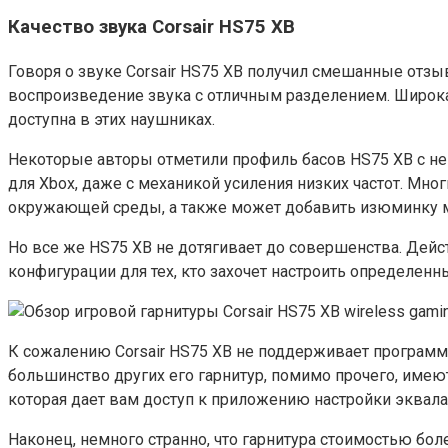
Качество звука Corsair HS75 XB
Говоря о звуке Corsair HS75 XB получил смешанные отзы
воспроизведение звука с отличным разделением. Широкая
доступна в этих наушниках.
Некоторые авторы отметили профиль басов HS75 XB с не
для Xbox, даже с механикой усиления низких частот. Мно
окружающей среды, а также может добавить изюминку 
Но все же HS75 XB не дотягивает до совершенства. Дейст
конфигурации для тех, кто захочет настроить определенн
К сожалению Corsair HS75 XB не поддерживает программн
большинство других его гарнитур, помимо прочего, имеют
которая дает вам доступ к приложению настройки эквала
Наконец, немного странно, что гарнитура стоимостью бол