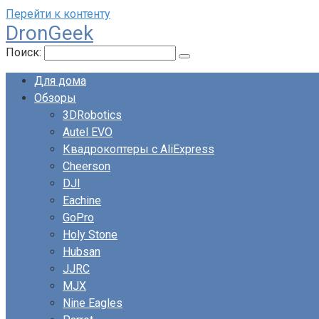
Перейти к контенту
DronGeek
Поиск:
Для дома
Обзоры
3DRobotics
Autel EVO
Квадрокоптеры с AliExpress
Cheerson
DJI
Eachine
GoPro
Holy Stone
Hubsan
JJRC
MJX
Nine Eagles