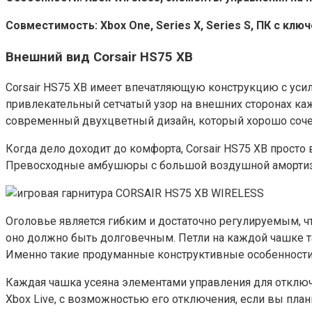
Совместимость: Xbox One, Series X, Series S, ПК с кл
Внешний вид Corsair HS75 XB
Corsair HS75 XB имеет впечатляющую конструкцию с уси
привлекательный сетчатый узор на внешних сторонах каж
современный двухцветный дизайн, который хорошо сочетает
Когда дело доходит до комфорта, Corsair HS75 XB просто
Превосходные амбушюры с большой воздушной амортиз
Оголовье является гибким и достаточно регулируемым, 
оно должно быть долговечным. Петли на каждой чашке та
Именно такие продуманные конструктивные особенности 
Каждая чашка усеяна элементами управления для отключе
Xbox Live, с возможностью его отключения, если вы пла