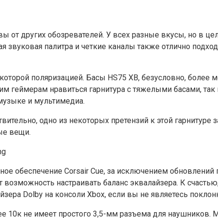
вы от других обозревателей. У всех разные вкусы, но в ц
 звуковая палитра и четкие каналы также отлично подходя
которой поляризацией. Басы HS75 XB, безусловно, более 
гим геймерам нравиться гарнитура с тяжелыми басами, так
музыке и мультимедиа.
вительно, одно из некоторых претензий к этой гарнитуре з
ые вещи.
ое обеспечение Corsair Cue, за исключением обновлений п
 возможность настраивать баланс эквалайзера. К счастью, 
йзера Dolby на консоли Xbox, если вы не являетесь покло
ее 10к не имеет простого 3,5-мм разъема для наушников. 