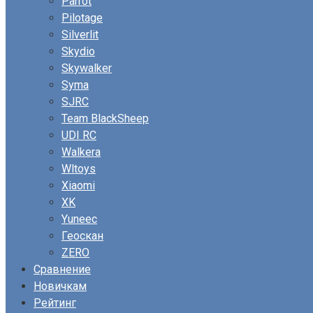
Parrot
Pilotage
Silverlit
Skydio
Skywalker
Syma
SJRC
Team BlackSheep
UDI RC
Walkera
Wltoys
Xiaomi
XK
Yuneec
Геоскан
ZERO
Сравнение
Новичкам
Рейтинг