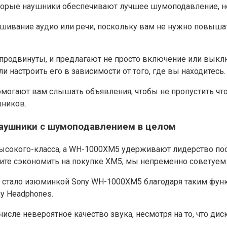
оторые наушники обеспечивают лучшее шумоподавление, не
ушивание аудио или речи, поскольку вам не нужно повыша
родвинуты, и предлагают не просто включение или выклю
настроить его в зависимости от того, где вы находитесь.
огают вам слышать объявления, чтобы не пропустить что-
шников.
аушники с шумоподавлением в целом
х высокого-класса, а WH-1000XM5 удерживают лидерство 
тите сэкономить на покупке XM5, мы непременно советуем 
 стало изюминкой Sony WH-1000XM5 благодаря таким функ
y Headphones.
м числе невероятное качество звука, несмотря на то, что 