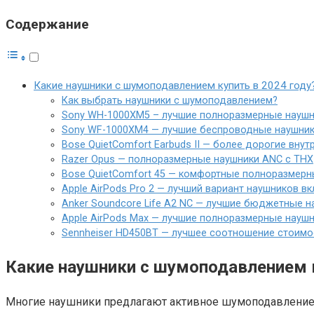
Содержание
Какие наушники с шумоподавлением купить в 2024 году
Как выбрать наушники с шумоподавлением?
Sony WH-1000XM5 – лучшие полноразмерные наушн
Sony WF-1000XM4 — лучшие беспроводные наушни
Bose QuietComfort Earbuds II — более дорогие вн
Razer Opus — полноразмерные наушники ANC с THX
Bose QuietComfort 45 — комфортные полноразмерн
Apple AirPods Pro 2 — лучший вариант наушников в
Anker Soundcore Life A2 NC — лучшие бюджетные 
Apple AirPods Max — лучшие полноразмерные науш
Sennheiser HD450BT — лучшее соотношение стоимо
Какие наушники с шумоподавлением к
Многие наушники предлагают активное шумоподавление