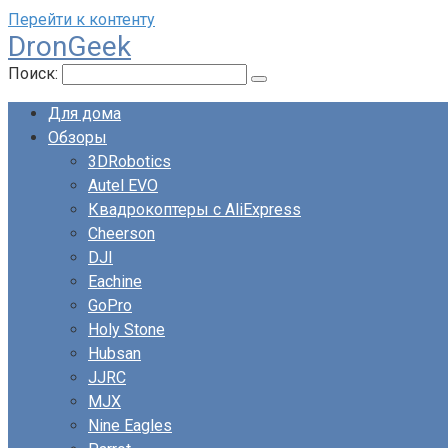
Перейти к контенту
DronGeek
Поиск:
Для дома
Обзоры
3DRobotics
Autel EVO
Квадрокоптеры с AliExpress
Cheerson
DJI
Eachine
GoPro
Holy Stone
Hubsan
JJRC
MJX
Nine Eagles