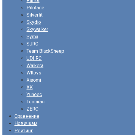
Parrot
Pilotage
Silverlit
Skydio
Skywalker
Syma
SJRC
Team BlackSheep
UDI RC
Walkera
Wltoys
Xiaomi
XK
Yuneec
Геоскан
ZERO
Сравнение
Новичкам
Рейтинг