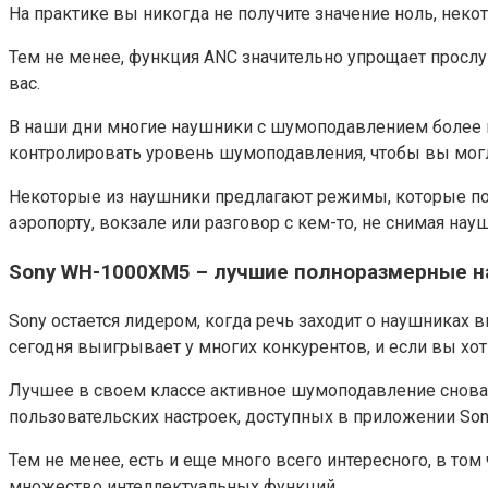
На практике вы никогда не получите значение ноль, нек
Тем не менее, функция ANC значительно упрощает просл
вас.
В наши дни многие наушники с шумоподавлением более п
контролировать уровень шумоподавления, чтобы вы могли 
Некоторые из наушники предлагают режимы, которые пом
аэропорту, вокзале или разговор с кем-то, не снимая нау
Sony WH-1000XM5 – лучшие полноразмерные н
Sony остается лидером, когда речь заходит о наушника
сегодня выигрывает у многих конкурентов, и если вы хо
Лучшее в своем классе активное шумоподавление снова
пользовательских настроек, доступных в приложении Son
Тем не менее, есть и еще много всего интересного, в то
множество интеллектуальных функций.