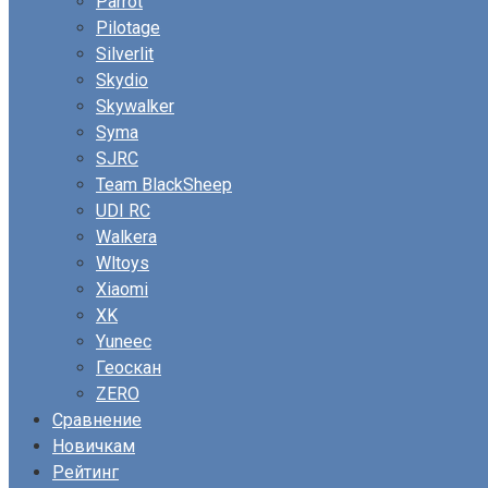
Parrot
Pilotage
Silverlit
Skydio
Skywalker
Syma
SJRC
Team BlackSheep
UDI RC
Walkera
Wltoys
Xiaomi
XK
Yuneec
Геоскан
ZERO
Сравнение
Новичкам
Рейтинг