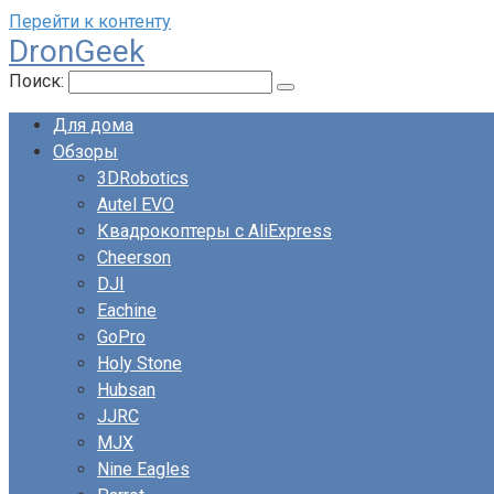
Перейти к контенту
DronGeek
Поиск:
Для дома
Обзоры
3DRobotics
Autel EVO
Квадрокоптеры с AliExpress
Cheerson
DJI
Eachine
GoPro
Holy Stone
Hubsan
JJRC
MJX
Nine Eagles