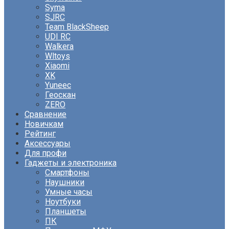
Syma
SJRC
Team BlackSheep
UDI RC
Walkera
Wltoys
Xiaomi
XK
Yuneec
Геоскан
ZERO
Сравнение
Новичкам
Рейтинг
Аксессуары
Для профи
Гаджеты и электроника
Смартфоны
Наушники
Умные часы
Ноутбуки
Планшеты
ПК