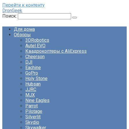
Перейти к контенту
DronGeek
Поиск:
Для дома
Обзоры
3DRobotics
Autel EVO
Квадрокоптеры с AliExpress
Cheerson
DJI
Eachine
GoPro
Holy Stone
Hubsan
JJRC
MJX
Nine Eagles
Parrot
Pilotage
Silverlit
Skydio
Skywalker