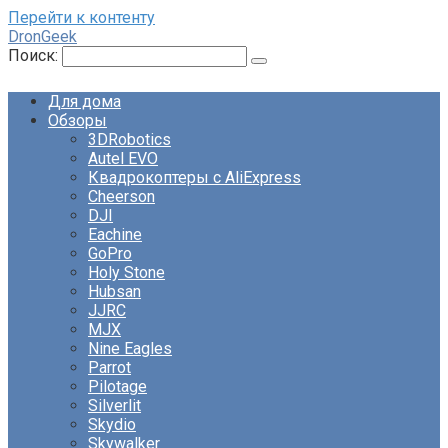
Перейти к контенту
DronGeek
Поиск:
Для дома
Обзоры
3DRobotics
Autel EVO
Квадрокоптеры с AliExpress
Cheerson
DJI
Eachine
GoPro
Holy Stone
Hubsan
JJRC
MJX
Nine Eagles
Parrot
Pilotage
Silverlit
Skydio
Skywalker