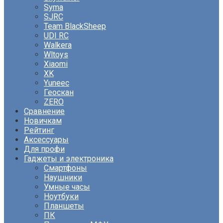
Syma
SJRC
Team BlackSheep
UDI RC
Walkera
Wltoys
Xiaomi
XK
Yuneec
Геоскан
ZERO
Сравнение
Новичкам
Рейтинг
Аксессуары
Для профи
Гаджеты и электроника
Смартфоны
Наушники
Умные часы
Ноутбуки
Планшеты
ПК