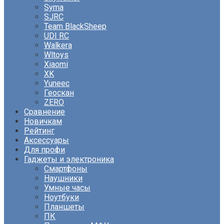
Syma
SJRC
Team BlackSheep
UDI RC
Walkera
Wltoys
Xiaomi
XK
Yuneec
Геоскан
ZERO
Сравнение
Новичкам
Рейтинг
Аксессуары
Для профи
Гаджеты и электроника
Смартфоны
Наушники
Умные часы
Ноутбуки
Планшеты
ПК