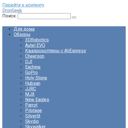
Перейти к контенту
DronGeek
Поиск:
Для дома
Обзоры
3DRobotics
Autel EVO
Квадрокоптеры с AliExpress
Cheerson
DJI
Eachine
GoPro
Holy Stone
Hubsan
JJRC
MJX
Nine Eagles
Parrot
Pilotage
Silverlit
Skydio
Skywalker