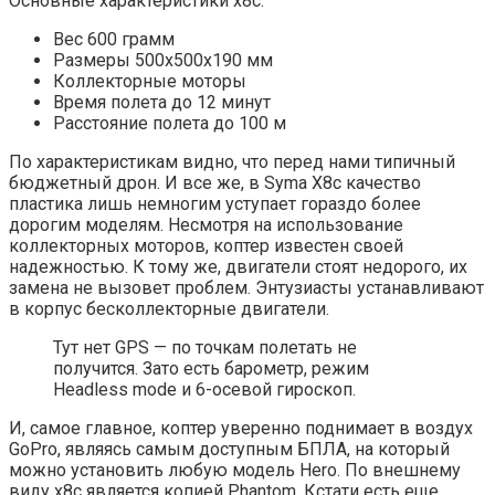
Основные характеристики x8c:
Вес 600 грамм
Размеры 500х500х190 мм
Коллекторные моторы
Время полета до 12 минут
Расстояние полета до 100 м
По характеристикам видно, что перед нами типичный
бюджетный дрон. И все же, в Syma X8c качество
пластика лишь немногим уступает гораздо более
дорогим моделям. Несмотря на использование
коллекторных моторов, коптер известен своей
надежностью. К тому же, двигатели стоят недорого, их
замена не вызовет проблем. Энтузиасты устанавливают
в корпус бесколлекторные двигатели.
Тут нет GPS — по точкам полетать не
получится. Зато есть барометр, режим
Headless mode и 6-осевой гироскоп.
И, самое главное, коптер уверенно поднимает в воздух
GoPro, являясь самым доступным БПЛА, на который
можно установить любую модель Hero. По внешнему
виду x8c является копией Phantom. Кстати есть еще