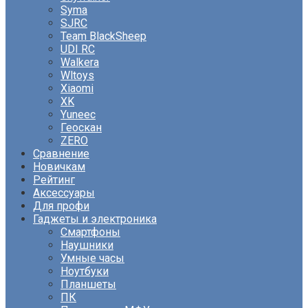
Syma
SJRC
Team BlackSheep
UDI RC
Walkera
Wltoys
Xiaomi
XK
Yuneec
Геоскан
ZERO
Сравнение
Новичкам
Рейтинг
Аксессуары
Для профи
Гаджеты и электроника
Смартфоны
Наушники
Умные часы
Ноутбуки
Планшеты
ПК