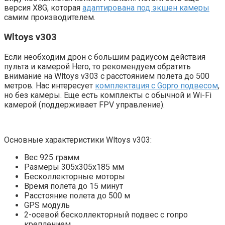
версия X8G, которая
адаптирована под экшен камеры
самим производителем.
Wltoys v303
Если необходим дрон с большим радиусом действия
пульта и камерой Hero, то рекомендуем обратить
внимание на Wltoys v303 с расстоянием полета до 500
метров. Нас интересует
комплектация с Gopro подвесом
,
но без камеры. Еще есть комплекты с обычной и Wi-Fi
камерой (поддерживает FPV управление).
Основные характеристики Wltoys v303:
Вес 925 грамм
Размеры 305х305х185 мм
Бесколлекторные моторы
Время полета до 15 минут
Расстояние полета до 500 м
GPS модуль
2-осевой бесколлекторный подвес с гопро
креплением