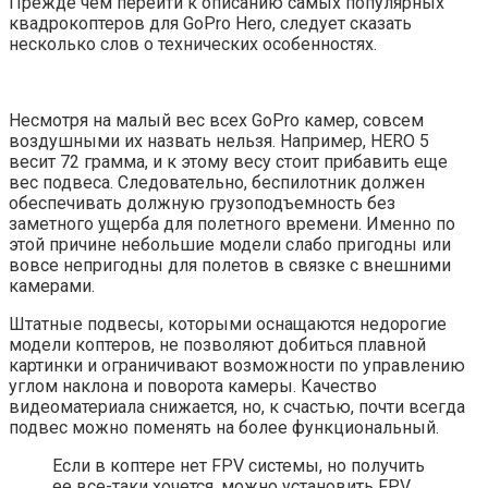
Прежде чем перейти к описанию самых популярных
квадрокоптеров для GoPro Hero, следует сказать
несколько слов о технических особенностях.
Несмотря на малый вес всех GoPro камер, совсем
воздушными их назвать нельзя. Например, HERO 5
весит 72 грамма, и к этому весу стоит прибавить еще
вес подвеса. Следовательно, беспилотник должен
обеспечивать должную грузоподъемность без
заметного ущерба для полетного времени. Именно по
этой причине небольшие модели слабо пригодны или
вовсе непригодны для полетов в связке с внешними
камерами.
Штатные подвесы, которыми оснащаются недорогие
модели коптеров, не позволяют добиться плавной
картинки и ограничивают возможности по управлению
углом наклона и поворота камеры. Качество
видеоматериала снижается, но, к счастью, почти всегда
подвес можно поменять на более функциональный.
Если в коптере нет FPV системы, но получить
ее все-таки хочется, можно установить FPV