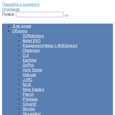
Перейти к контенту
DronGeek
Поиск:
Для дома
Обзоры
3DRobotics
Autel EVO
Квадрокоптеры с AliExpress
Cheerson
DJI
Eachine
GoPro
Holy Stone
Hubsan
JJRC
MJX
Nine Eagles
Parrot
Pilotage
Silverlit
Skydio
Skywalker