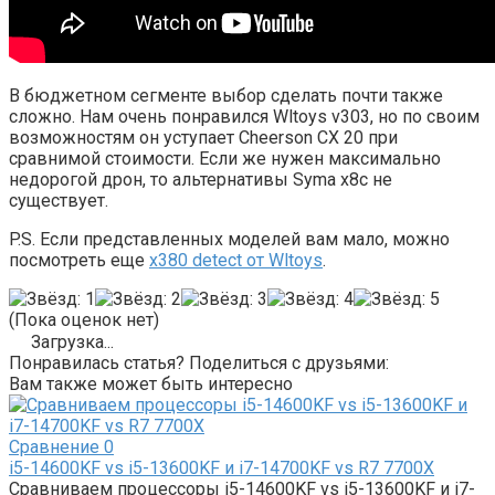
В бюджетном сегменте выбор сделать почти также
сложно. Нам очень понравился Wltoys v303, но по своим
возможностям он уступает Cheerson CX 20 при
сравнимой стоимости. Если же нужен максимально
недорогой дрон, то альтернативы Syma x8c не
существует.
P.S. Если представленных моделей вам мало, можно
посмотреть еще
x380 detect от Wltoys
.
(Пока оценок нет)
Загрузка...
Понравилась статья? Поделиться с друзьями:
Вам также может быть интересно
Сравнение
0
i5-14600KF vs i5-13600KF и i7-14700KF vs R7 7700X
Сравниваем процессоры i5-14600KF vs i5-13600KF и i7-