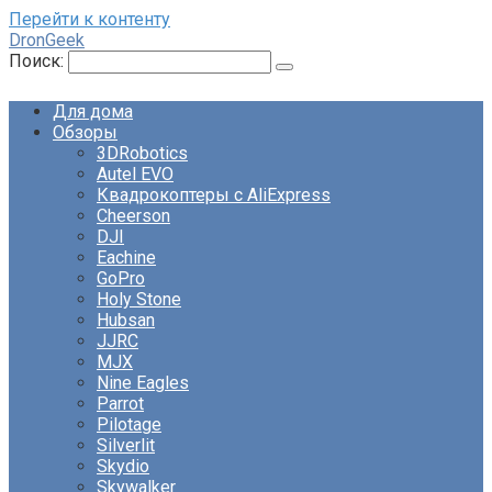
Перейти к контенту
DronGeek
Поиск:
Для дома
Обзоры
3DRobotics
Autel EVO
Квадрокоптеры с AliExpress
Cheerson
DJI
Eachine
GoPro
Holy Stone
Hubsan
JJRC
MJX
Nine Eagles
Parrot
Pilotage
Silverlit
Skydio
Skywalker