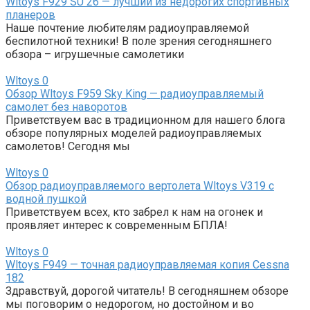
Wltoys F929 SU 26 — лучший из недорогих спортивных
планеров
Наше почтение любителям радиоуправляемой
беспилотной техники! В поле зрения сегодняшнего
обзора – игрушечные самолетики
Wltoys
0
Обзор Wltoys F959 Sky King — радиоуправляемый
самолет без наворотов
Приветствуем вас в традиционном для нашего блога
обзоре популярных моделей радиоуправляемых
самолетов! Сегодня мы
Wltoys
0
Обзор радиоуправляемого вертолета Wltoys V319 с
водной пушкой
Приветствуем всех, кто забрел к нам на огонек и
проявляет интерес к современным БПЛА!
Wltoys
0
Wltoys F949 — точная радиоуправляемая копия Cessna
182
Здравствуй, дорогой читатель! В сегодняшнем обзоре
мы поговорим о недорогом, но достойном и во