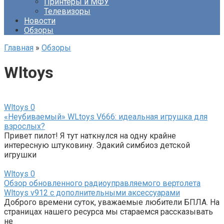
Принтеры и МФУ
Телевизоры
Новости
Обзоры
Главная
»
Обзоры
Wltoys
Wltoys
0
«Неубиваемый» WLtoys V666: идеальная игрушка для
взрослых?
Привет пилот! Я тут наткнулся на одну крайне
интересную штуковину. Эдакий симбиоз детской
игрушки
Wltoys
0
Обзор обновленного радиоуправляемого вертолета
Wltoys v912 с дополнительными аксессуарами
Доброго времени суток, уважаемые любители БПЛА. На
страницах нашего ресурса мы стараемся рассказывать
не