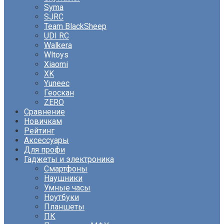
Syma
SJRC
Team BlackSheep
UDI RC
Walkera
Wltoys
Xiaomi
XK
Yuneec
Геоскан
ZERO
Сравнение
Новичкам
Рейтинг
Аксессуары
Для профи
Гаджеты и электроника
Смартфоны
Наушники
Умные часы
Ноутбуки
Планшеты
ПК