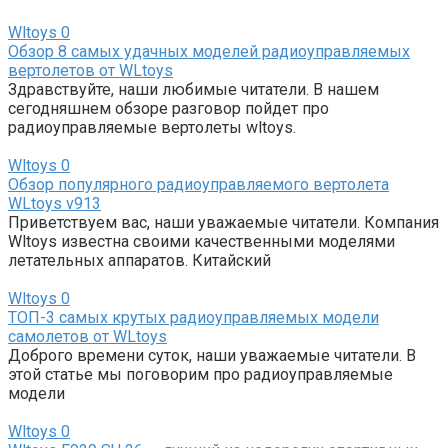
Wltoys
0
Обзор 8 самых удачных моделей радиоуправляемых
вертолетов от WLtoys
Здравствуйте, наши любимые читатели. В нашем
сегодняшнем обзоре разговор пойдет про
радиоуправляемые вертолеты wltoys.
Wltoys
0
Обзор популярного радиоуправляемого вертолета
WLtoys v913
Приветствуем вас, наши уважаемые читатели. Компания
Wltoys известна своими качественными моделями
летательных аппаратов. Китайский
Wltoys
0
ТОП-3 самых крутых радиоуправляемых модели
самолетов от WLtoys
Доброго времени суток, наши уважаемые читатели. В
этой статье мы поговорим про радиоуправляемые
модели
Wltoys
0