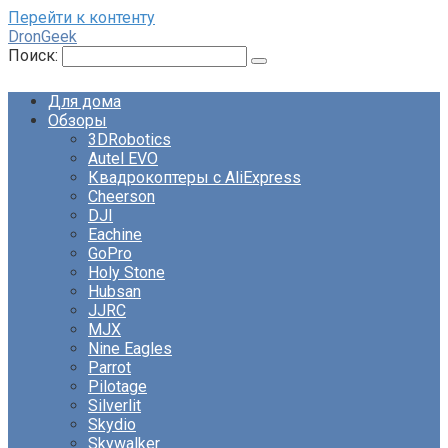
Перейти к контенту
DronGeek
Поиск:
Для дома
Обзоры
3DRobotics
Autel EVO
Квадрокоптеры с AliExpress
Cheerson
DJI
Eachine
GoPro
Holy Stone
Hubsan
JJRC
MJX
Nine Eagles
Parrot
Pilotage
Silverlit
Skydio
Skywalker