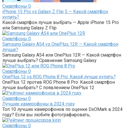
Смартфоны
0
i͏P͏hone 1͏5 Pro͏ vs G͏alaxy ͏Z ͏Flip 5͏ — Какой смартфон
купить?
͏Какой смартфон лучше выбрать — Apple i͏P͏hone 1͏5 Pro͏
или Samsung G͏alaxy ͏Z ͏Flip
Смартфоны
0
Samsung Galaxy A54 vs OnePlus 12R — Какой смартфон
лучше?
Samsung Galaxy A54 или OnePlus 12R — Какой смартфон
лучше выбрать? Сравнение Samsung Galaxy
Смартфоны
0
OnePlus 12 vs ROG Phone 8 Pro: Какой лучше купить?
OnePlus 12 против ROG Phone 8 Pro: Какой смартфон
лучше выбрать? С появлением OnePlus 12
Смартфоны
0
Лучшие камерофоны в 2024 году
Топ 10 лучших камерофонов по оценке DxOMark в 2024
году? Если вы любите фотографировать,
Смартфоны
0