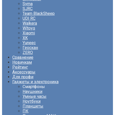
Syma
SJRC
Team BlackSheep
UDI RC
Walkera
Wltoys
Xiaomi
XK
Yuneec
Геоскан
ZERO
Сравнение
Новичкам
Рейтинг
Аксессуары
Для профи
Гаджеты и электроника
Смартфоны
Наушники
Умные часы
Ноутбуки
Планшеты
ПК