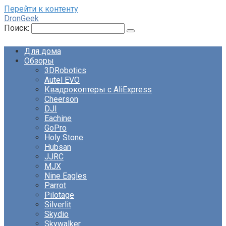
Перейти к контенту
DronGeek
Поиск:
Для дома
Обзоры
3DRobotics
Autel EVO
Квадрокоптеры с AliExpress
Cheerson
DJI
Eachine
GoPro
Holy Stone
Hubsan
JJRC
MJX
Nine Eagles
Parrot
Pilotage
Silverlit
Skydio
Skywalker