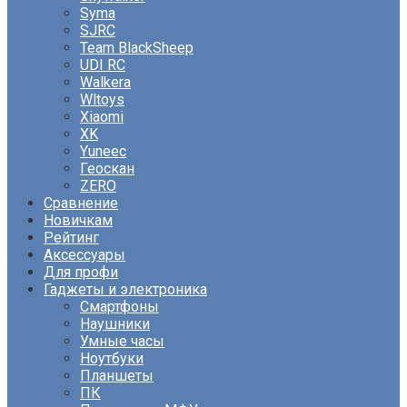
Syma
SJRC
Team BlackSheep
UDI RC
Walkera
Wltoys
Xiaomi
XK
Yuneec
Геоскан
ZERO
Сравнение
Новичкам
Рейтинг
Аксессуары
Для профи
Гаджеты и электроника
Смартфоны
Наушники
Умные часы
Ноутбуки
Планшеты
ПК