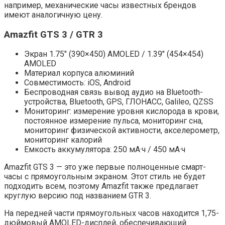
например, механические часы известных брендов
имеют аналогичную цену.
Amazfit GTS 3 / GTR 3
Экран 1.75″ (390×450) AMOLED / 1.39″ (454×454)
AMOLED
Материал корпуса алюминий
Совместимость: iOS, Android
Беспроводная связь вывод аудио на Bluetooth-
устройства, Bluetooth, GPS, ГЛОНАСC, Galileo, QZSS
Мониторинг: измерение уровня кислорода в крови,
постоянное измерение пульса, мониторинг сна,
мониторинг физической активности, акселерометр,
мониторинг калорий
Емкость аккумулятора: 250 мА·ч / 450 мА·ч
Amazfit GTS 3 — это уже первые полноценные смарт-
часы с прямоугольным экраном. Этот стиль не будет
подходить всем, поэтому Amazfit также предлагает
круглую версию под названием GTR 3.
На передней части прямоугольных часов находится 1,75-
дюймовый AMOLED-дисплей, обеспечивающий