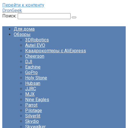
Перейти к контенту
DronGeek
Поиск:
Для дома
Обзоры
3DRobotics
Autel EVO
Квадрокоптеры с AliExpress
Cheerson
DJI
Eachine
GoPro
Holy Stone
Hubsan
JJRC
MJX
Nine Eagles
Parrot
Pilotage
Silverlit
Skydio
Skywalker