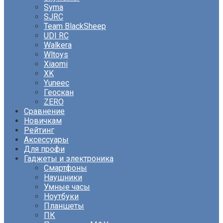
Syma
SJRC
Team BlackSheep
UDI RC
Walkera
Wltoys
Xiaomi
XK
Yuneec
Геоскан
ZERO
Сравнение
Новичкам
Рейтинг
Аксессуары
Для профи
Гаджеты и электроника
Смартфоны
Наушники
Умные часы
Ноутбуки
Планшеты
ПК