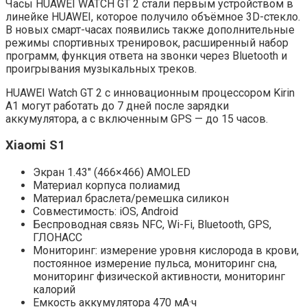
Часы HUAWEI WATCH GT 2 стали первым устройством в
линейке HUAWEI, которое получило объёмное 3D-стекло.
В новых смарт-часах появились также дополнительные
режимы спортивных тренировок, расширенный набор
программ, функция ответа на звонки через Bluetooth и
проигрывания музыкальных треков.
HUAWEI Watch GT 2 с инновационным процессором Kirin
A1 могут работать до 7 дней после зарядки
аккумулятора, а с включенным GPS — до 15 часов.
Xiaomi S1
Экран 1.43″ (466×466) AMOLED
Материал корпуса полиамид
Материал браслета/ремешка силикон
Совместимость: iOS, Android
Беспроводная связь NFC, Wi-Fi, Bluetooth, GPS,
ГЛОНАСC
Мониторинг: измерение уровня кислорода в крови,
постоянное измерение пульса, мониторинг сна,
мониторинг физической активности, мониторинг
калорий
Емкость аккумулятора 470 мА·ч