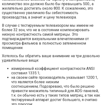
количество зон должно было бы превышать 500., а
желательно достигать около 800. К сожалению, это
существенно увеличило бы себестоимость
производства, а значит и цену телевизора.
В случае с тестируемым телевизором мы имеем не
более 32 зон, что не в состоянии компенсировать
низкую контрастность самой матрицы. Это
подтверждается визуальными впечатлениями от
просмотра фильмов в полностью затемненном
помещении.
Хотелось бы обратить ваше внимание на три довольно
удивительные вещи:
измеренный коэффициент контрастности ANSI
составил 1335:1;
на своем сайте производитель указывает 1200:1,
что является более низким
соотношением; Подозреваю, что было решено
привести множитель типичный для ADS-панелей,
т.к. он обычно есть у таких типов матриц; а так как
тестируемый аппарат достиг большего, я считаю
это плюсом;