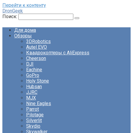
Перейти к контенту
DronGeek
Поиск:
Для дома
Обзоры
3DRobotics
Autel EVO
Квадрокоптеры с AliExpress
Cheerson
DJI
Eachine
GoPro
Holy Stone
Hubsan
JJRC
MJX
Nine Eagles
Parrot
Pilotage
Silverlit
Skydio
Skywalker