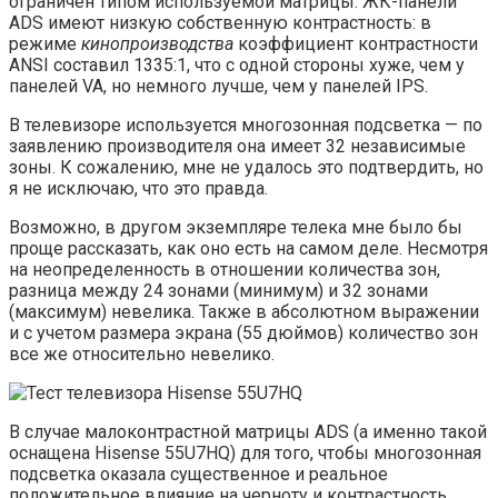
ограничен типом используемой матрицы. ЖК-панели
ADS имеют низкую собственную контрастность: в
режиме
кинопроизводства
коэффициент контрастности
ANSI составил 1335:1, что с одной стороны хуже, чем у
панелей VA, но немного лучше, чем у панелей IPS.
В телевизоре используется многозонная подсветка — по
заявлению производителя она имеет 32 независимые
зоны. К сожалению, мне не удалось это подтвердить, но
я не исключаю, что это правда.
Возможно, в другом экземпляре телека мне было бы
проще рассказать, как оно есть на самом деле. Несмотря
на неопределенность в отношении количества зон,
разница между 24 зонами (минимум) и 32 зонами
(максимум) невелика. Также в абсолютном выражении
и с учетом размера экрана (55 дюймов) количество зон
все же относительно невелико.
В случае малоконтрастной матрицы ADS (а именно такой
оснащена Hisense 55U7HQ) для того, чтобы многозонная
подсветка оказала существенное и реальное
положительное влияние на черноту и контрастность,