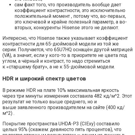
сам
факт того, что производитель вообще дает
коэффициент контрастности, это исключительно
положительный момент
, потому что, во-первых,
это ключевой и крайне полезный параметр, а во-
вторых, конкуренты Hisense этого не делают.
Интересно, что Hisense также указывает коэффициент
контрастности для 65-дюймовой модели из той же
серии. Получается, что 65U7HQ оснащён другой матрицей
(VA), а значит, если у кого-то в приоритете не цвета под
углом, а чёрный и контраст, то надо стремиться
к «старшему брату», а не к 55-дюймовой модели.
HDR и широкий спектр цветов
В режиме HDR на плате 10% максимальная яркость
через три минуты измерения составила 482 кд/м^2. Этот
результат не только выше среднего, но и
выше заявленного производителем на сайте (400 кд/
м^2) .
Покрытие пространства UHDA-P3 (CIExy) составило
целых 95%
(скажем: девяносто пять процентов), что