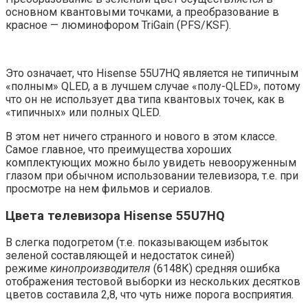
основном квантовыми точками, а преобразование в
красное — люминофором TriGain (PFS/KSF).
Это означает, что Hisense 55U7HQ является не типичным
«полным» QLED, а в лучшем случае «полу-QLED», потому
что он не использует два типа квантовых точек, как в
«типичных» или полных QLED.
В этом нет ничего странного и нового в этом классе.
Самое главное, что преимущества хороших
комплектующих можно было увидеть невооруженным
глазом при обычном использовании телевизора, т.е. при
просмотре на нем фильмов и сериалов.
Цвета телевизора Hisense 55U7HQ
В слегка подогретом (т.е. показывающем избыток
зеленой составляющей и недостаток синей)
режиме
кинопроизводителя
(6148К) средняя ошибка
отображения тестовой выборки из нескольких десятков
цветов составила 2,8, что чуть ниже порога восприятия.