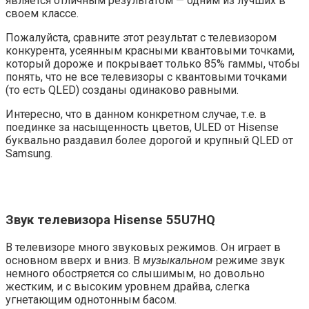
является отличным результатом — одним из лучших в
своем классе.
Пожалуйста, сравните этот результат с телевизором
конкурента, усеянным красными квантовыми точками,
который дороже и покрывает только 85% гаммы, чтобы
понять, что не все телевизоры с квантовыми точками
(то есть QLED) созданы одинаково равными.
Интересно, что в данном конкретном случае, т.е. в
поединке за насыщенность цветов,
ULED от Hisense
буквально раздавил более дорогой и крупный QLED от
Samsung
.
Звук телевизора Hisense 55U7HQ
В телевизоре много звуковых режимов. Он играет в
основном вверх и вниз. В
музыкальном
режиме звук
немного обостряется со слышимым, но довольно
жестким, и с высоким уровнем драйва, слегка
угнетающим однотонным басом.