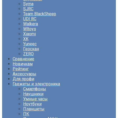
Syma
SJRC
Team BlackSheep
UDI RC
Walkera
Wltoys
Xiaomi
XK
Yuneec
Геоскан
ZERO
Сравнение
Новичкам
Рейтинг
Аксессуары
Для профи
Гаджеты и электроника
Смартфоны
Наушники
Умные часы
Ноутбуки
Планшеты
ПК