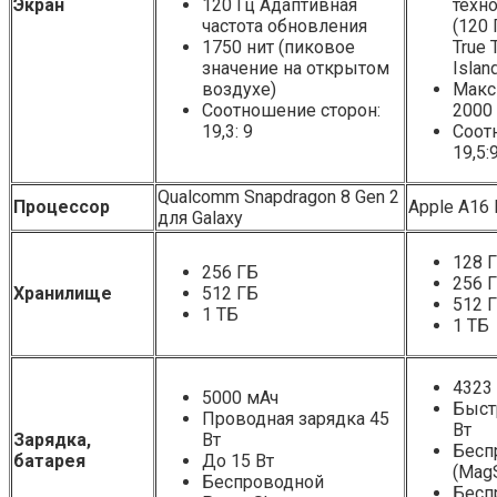
Экран
120 Гц Адаптивная
техн
частота обновления
(120 
1750 нит (пиковое
True 
значение на открытом
Islan
воздухе)
Макс
Соотношение сторон:
2000 
19,3: 9
Соот
19,5:
Qualcomm Snapdragon 8 Gen 2
Процессор
Apple A16 
для Galaxy
128 
256 ГБ
256 
Хранилище
512 ГБ
512 
1 ТБ
1 ТБ
4323
5000 мАч
Быст
Проводная зарядка 45
Вт
Зарядка,
Вт
Бесп
батарея
До 15 Вт
(Mag
Беспроводной
Бесп