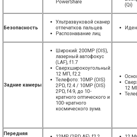
PowerShare
(Qi)
Ультразвуковой сканер
Безопасность
отпечатков пальцев
Иден
Распознавание лиц
Широкий: 200MP (OIS),
лазерный автофокус
(LAF), f1.7
Сверхширокоугольный:
12 МП, f2.2
Основ
Телефото: 10MP (OIS)
Свер
Задние камеры
2PD, f2.4 / 10MP (OIS)
12 МП
2PD, f4.9, до 10-
Телеф
кратного оптического и
100-кратного
космического зума.
Передняя
12MP (2PD AF), f2.2
12 Мп