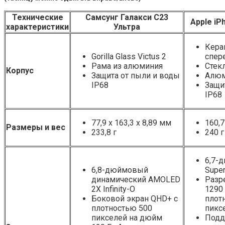
Технические
Самсунг Галакси С23
Apple iP
характеристики
Ультра
Кера
Gorilla Glass Victus 2
спер
Рама из алюминия
Стек
Корпус
Защита от пыли и воды
Алюм
IP68
Защи
IP68
77,9 х 163,3 х 8,89 мм
160,7
Размеры и вес
233,8 г
240 г
6,7-
6,8-дюймовый
Super
динамический AMOLED
Разр
2X Infinity-O
1290
Боковой экран QHD+ с
плот
плотностью 500
пикс
пикселей на дюйм
Подд