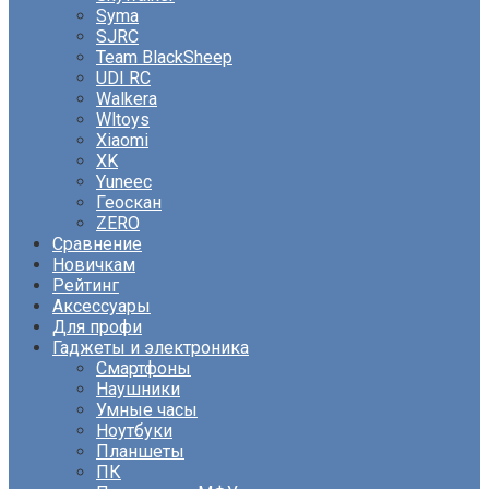
Syma
SJRC
Team BlackSheep
UDI RC
Walkera
Wltoys
Xiaomi
XK
Yuneec
Геоскан
ZERO
Сравнение
Новичкам
Рейтинг
Аксессуары
Для профи
Гаджеты и электроника
Смартфоны
Наушники
Умные часы
Ноутбуки
Планшеты
ПК