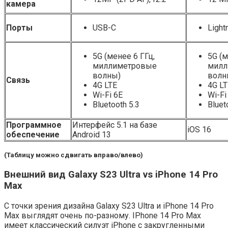
камера
Порты
USB-C
Light
5G (менее 6 ГГц,
5G (м
миллиметровые
милл
волны)
волн
Связь
4G LTE
4G LT
Wi-Fi 6Е
Wi-Fi
Bluetooth 5.3
Bluet
Программное
Интерфейс 5.1 на базе
iOS 16
обеспечение
Android 13
(Таблицу можно сдвигать вправо/влево)
Внешний вид Galaxy S23 Ultra vs iPhone 14 Pro
Max
С точки зрения дизайна Galaxy S23 Ultra и iPhone 14 Pro
Max выглядят очень по-разному. IPhone 14 Pro Max
имеет классический силуэт iPhone с закругленными