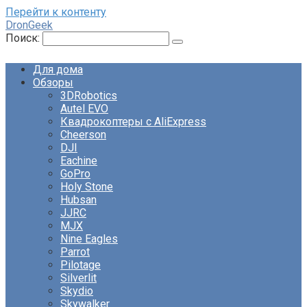
Перейти к контенту
DronGeek
Поиск:
Для дома
Обзоры
3DRobotics
Autel EVO
Квадрокоптеры с AliExpress
Cheerson
DJI
Eachine
GoPro
Holy Stone
Hubsan
JJRC
MJX
Nine Eagles
Parrot
Pilotage
Silverlit
Skydio
Skywalker