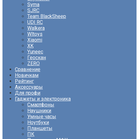
Syma
SJRC
Team BlackSheep
UDI RC
Walkera
Wltoys
Xiaomi
XK
Yuneec
Геоскан
ZERO
Сравнение
Новичкам
Рейтинг
Аксессуары
Для профи
Гаджеты и электроника
Смартфоны
Наушники
Умные часы
Ноутбуки
Планшеты
ПК