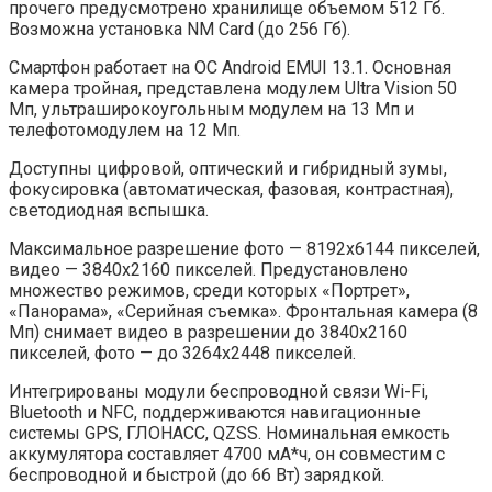
прочего предусмотрено хранилище объемом 512 Гб.
Возможна установка NM Сard (до 256 Гб).
Смартфон работает на ОС Android EMUI 13.1. Основная
камера тройная, представлена модулем Ultra Vision 50
Мп, ультраширокоугольным модулем на 13 Мп и
телефотомодулем на 12 Мп.
Доступны цифровой, оптический и гибридный зумы,
фокусировка (автоматическая, фазовая, контрастная),
светодиодная вспышка.
Максимальное разрешение фото — 8192х6144 пикселей,
видео — 3840х2160 пикселей. Предустановлено
множество режимов, среди которых «Портрет»,
«Панорама», «Серийная съемка». Фронтальная камера (8
Мп) снимает видео в разрешении до 3840х2160
пикселей, фото — до 3264х2448 пикселей.
Интегрированы модули беспроводной связи Wi-Fi,
Bluetooth и NFC, поддерживаются навигационные
системы GPS, ГЛОНАСС, QZSS. Номинальная емкость
аккумулятора составляет 4700 мА*ч, он совместим с
беспроводной и быстрой (до 66 Вт) зарядкой.