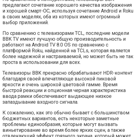
предлагают сочетание хорошего качества изображения
и хорошей смарт-ОС, используя сочетание Android и Roku
в своих моделях, оба из которых имеют огромный
выбор приложений.
По сравнению с телевизорами TCL, последние модели
BBK TV имеют лучшую общую производительность и
работают на Android TV 8.0 OS по сравнению с
платформой Roku, найденной на TCLs, которая является
более надежной и настраиваемой, но может быть не так
проста в использовании для всех.
Телевизоры BBK прекрасно обрабатывают HDR-контент
благодаря своей впечатляюще высокой пиковой
яркости и очень широкой цветовой гамме. Время
быстрой реакции и опционная черная характеристика
ввода рамки обеспечивают выдающее низкое
запаздывание входного сигнала.
К сожалению, как это обычно бывает с большинством
бюджетных вариантов, есть некоторые заметные
проблемы единообразия, которые могут вызвать
виньетирование во время более ярких сцен, а также
отвлекающий эффект грязного экрана, который может