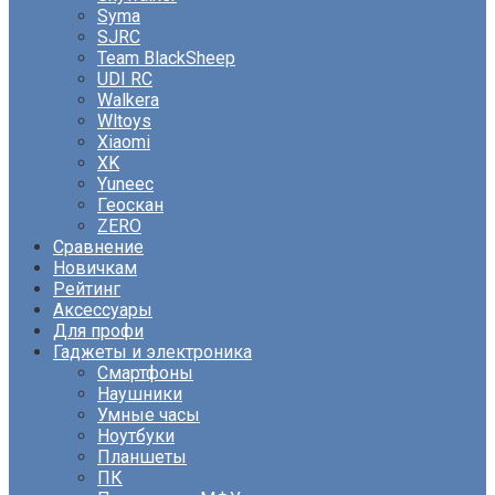
Syma
SJRC
Team BlackSheep
UDI RC
Walkera
Wltoys
Xiaomi
XK
Yuneec
Геоскан
ZERO
Сравнение
Новичкам
Рейтинг
Аксессуары
Для профи
Гаджеты и электроника
Смартфоны
Наушники
Умные часы
Ноутбуки
Планшеты
ПК