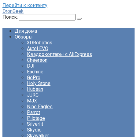
Перейти к контенту
DronGeek
Поиск:
Для дома
Обзоры
3DRobotics
Autel EVO
Квадрокоптеры с AliExpress
Cheerson
DJI
Eachine
GoPro
Holy Stone
Hubsan
JJRC
MJX
Nine Eagles
Parrot
Pilotage
Silverlit
Skydio
Skywalker