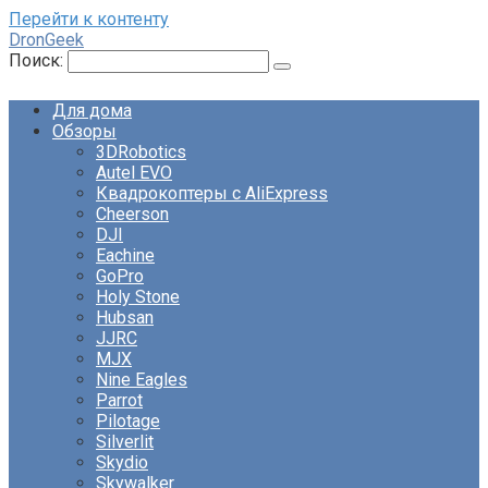
Перейти к контенту
DronGeek
Поиск:
Для дома
Обзоры
3DRobotics
Autel EVO
Квадрокоптеры с AliExpress
Cheerson
DJI
Eachine
GoPro
Holy Stone
Hubsan
JJRC
MJX
Nine Eagles
Parrot
Pilotage
Silverlit
Skydio
Skywalker