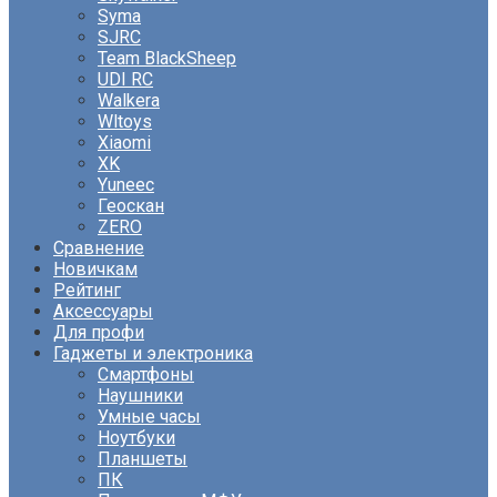
Syma
SJRC
Team BlackSheep
UDI RC
Walkera
Wltoys
Xiaomi
XK
Yuneec
Геоскан
ZERO
Сравнение
Новичкам
Рейтинг
Аксессуары
Для профи
Гаджеты и электроника
Смартфоны
Наушники
Умные часы
Ноутбуки
Планшеты
ПК