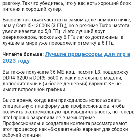
разгону. Так что убедитесь, что у вас есть хороший блок
питания и хороший кулер.
Базовая тактовая частота на самом деле немного ниже,
чем у Core i5-13600K (3 ГГц), но в режиме Turbo частота
увеличивается до 5,8 ГГц. И это лучший друг
оверклокеров, поскольку 6 ГГц легко достижимы, а
лучшие в мире уже преодолели отметку в 8 ГГц.
Лучшие процессоры для игр в
Читайте больше:
2023 году
Вы также получаете 36 МБ кэш-памяти L3, поддержку
DDR4-3200 и DDR5-5600 и, как и остальные модели,
дополнительный (и более дешевый) вариант KF не
имеет встроенной графики.
Было время, когда вам приходилось использовать
специальную платформу для профессионалов, чтобы
получить экстремальную производительность, но теперь
Intel прочно закрепила её в мейнстриме.
Профессионалы и создатели контента рассматривают
этот процессор как «бюджетный» вариант для сборки
рабочей станции.