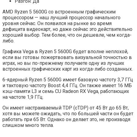
Разгон: Да
AMD Ryzen 5 5600G со встроенным графическим
процессором — наш лучший процессор начального
уровня сейчас. Он появился на рынке во время
дефицита видеокарт, но даже сейчас это действительно
хороший выбор. Тем более, что он дешевле, чем когда-
либо.
Графика Vega в Ryzen 5 5600G будет вполне неплохой,
если вы готовы пожертвовать визуальной точностью в
играх, но вы по-прежнему получаете одну из лучших
встроенных графических карт из когда-либо созданных.
6-ядерный Ryzen 5 5600G имеет базовую частоту 3,7 ГГц
и тактовую частоту Boost 4,4 ГГц. Он также имеет 16 МБ
кэш-памяти L3 и семь CU Radeon RX Vega, работающих
на частоте 1,9 ГГц.
Он имеет настраиваемый TDP (cTDP) от 45 Вт до 65 Вт,
хотя вы можете ожидать, что по большей части он будет
работать при 65 Вт. Однако он делает это, не производя
слишком много тепла.