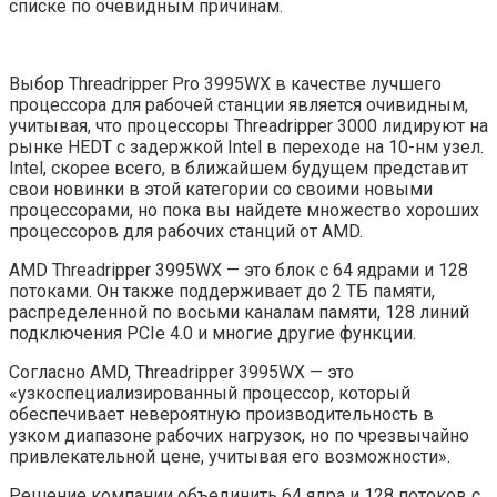
списке по очевидным причинам.
Выбор Threadripper Pro 3995WX в качестве лучшего
процессора для рабочей станции является очивидным,
учитывая, что процессоры Threadripper 3000 лидируют на
рынке HEDT с задержкой Intel в переходе на 10-нм узел.
Intel, скорее всего, в ближайшем будущем представит
свои новинки в этой категории со своими новыми
процессорами, но пока вы найдете множество хороших
процессоров для рабочих станций от AMD.
AMD Threadripper 3995WX — это блок с 64 ядрами и 128
потоками. Он также поддерживает до 2 ТБ памяти,
распределенной по восьми каналам памяти, 128 линий
подключения PCIe 4.0 и многие другие функции.
Согласно AMD, Threadripper 3995WX — это
«узкоспециализированный процессор, который
обеспечивает невероятную производительность в
узком диапазоне рабочих нагрузок, но по чрезвычайно
привлекательной цене, учитывая его возможности».
Решение компании объединить 64 ядра и 128 потоков с