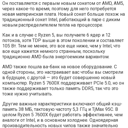
Он поставляется с первым новым сокетом от AMD, AM5,
через какое-то время, поэтому для него потребуется
новая материнская плата. Новый сокет больше похож на
традиционный сокет Intel, работающий в паре с диким
новым распределителем тепла на процессоре.
Как и в случае с Ryzen 5, вы получаете 6 ядер и 12
потоков, хотя TDP выше в этом поколении и составляет
105 Вт. Тем не менее, это все еще ниже, чем у Intel, что
все еще кажется немного странным, поскольку
традиционно AMD была энергоемким вариантом.
AMD также пошла ва-банк на новое оборудование. С
одной стороны, это настраивает вас чтобы вы смотрели
в будущее, с другой — это будет совершенно новый
компьютер. Ryzen 5 7600X поддерживает PCIe 5.0, но он
также поддерживает только память DDR5, так что это
тоже нужно учитывать.
Другие важные характеристики включают общий кэш-
память 38 МБ, тактовую частоту 5,3 ГГц и TjMax 95C. В
целом Ryzen 5 7600X будет работать эффективнее, чем
аналоги от Intel, и в основном холоднее. Одноядерная
производительность новых чипов также значительно