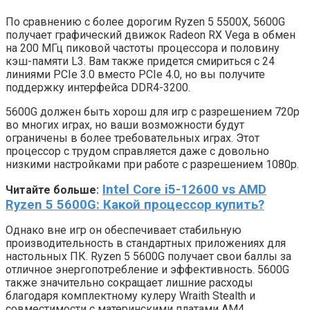
По сравнению с более дорогим Ryzen 5 5500X, 5600G
получает графический движок Radeon RX Vega в обмен
на 200 МГц пиковой частоты процессора и половину
кэш-памяти L3. Вам также придется смириться с 24
линиями PCIe 3.0 вместо PCIe 4.0, но вы получите
поддержку интерфейса DDR4-3200.
5600G должен быть хорош для игр с разрешением 720p
во многих играх, но ваши возможности будут
ограничены в более требовательных играх. Этот
процессор с трудом справляется даже с довольно
низкими настройками при работе с разрешением 1080p.
Intel Core i5-12600 vs AMD
Читайте больше:
Ryzen 5 5600G: Какой процессор купить?
Однако вне игр он обеспечивает стабильную
производительность в стандартных приложениях для
настольных ПК. Ryzen 5 5600G получает свои баллы за
отличное энергопотребление и эффективность. 5600G
также значительно сокращает лишние расходы
благодаря комплектному кулеру Wraith Stealth и
совместимости с материнскими платами AM4.