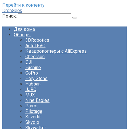
Перейти к контенту
DronGeek
Поиск:
Для дома
Обзоры
3DRobotics
Autel EVO
Квадрокоптеры с AliExpress
Cheerson
DJI
Eachine
GoPro
Holy Stone
Hubsan
JJRC
MJX
Nine Eagles
Parrot
Pilotage
Silverlit
Skydio
Skywalker