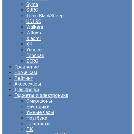
Syma
SJRC
Team BlackSheep
UDI RC
Walkera
Wltoys
Xiaomi
XK
Yuneec
Геоскан
ZERO
Сравнение
Новичкам
Рейтинг
Аксессуары
Для профи
Гаджеты и электроника
Смартфоны
Наушники
Умные часы
Ноутбуки
Планшеты
ПК