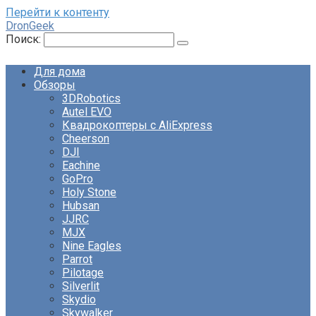
Перейти к контенту
DronGeek
Поиск:
Для дома
Обзоры
3DRobotics
Autel EVO
Квадрокоптеры с AliExpress
Cheerson
DJI
Eachine
GoPro
Holy Stone
Hubsan
JJRC
MJX
Nine Eagles
Parrot
Pilotage
Silverlit
Skydio
Skywalker