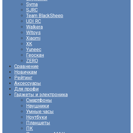
Syma
SJRC
Team BlackSheep
UDI RC
Walkera
Wltoys
Xiaomi
XK
Yuneec
Геоскан
ZERO
Сравнение
Новичкам
Рейтинг
Аксессуары
Для профи
Гаджеты и электроника
Смартфоны
Наушники
Умные часы
Ноутбуки
Планшеты
ПК