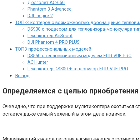
Долголет AC-650
Phantom 3 Advanced
DJI Inspire 2
ТОП-3 коптеров с возможностью дооснащения теплов
DS900 с подвесом для тепловизора-монокуляра т
Гексакоптер AirScout
DJI Phantom 4 PRO PLUS
ТОП3 профессиональных моделей
DS550 с тепловизионным модулем FLIR VUE PRO
AC.Hunter
Гексакоптер DS800 + тепловизор-FLIR-VUE-PRO
Вывод
Определяемся с целью приобретения
Очевидно, что при поддержке мультикоптера охотиться с
остается даже самый зеленый в этом деле новичок.
Модификаций квадов сегодня насчитывается огромное мно