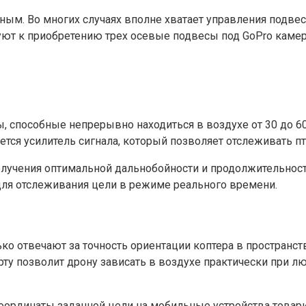
ым. Во многих случаях вполне хватает управления подвесо
уют к приобретению трех осевые подвесы под GoPro каме
, способные непрерывно находиться в воздухе от 30 до 6
уется усилитель сигнала, который позволяет отслеживать п
получения оптимальной дальнобойности и продолжительнос
для отслеживания цели в режиме реального времени.
о отвечают за точность ориентации коптера в пространств
ту позволит дрону зависать в воздухе практически при л
 координаты заданной цели на мобильные устройства това