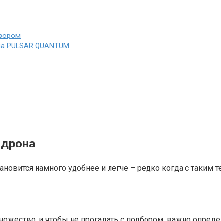
изором
ипа PULSAR QUANTUM
 дрона
тановится намного удобнее и легче – редко когда с таким
жество, и чтобы не прогадать с подбором, важно определ