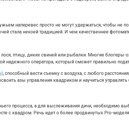
ружьем наперевес просто не могут удержаться, чтобы не
чей стала некоей традицией. И чем качественнее фотомате
а лося, птицу, диких свиней или рыбалки. Многие блогер
ной надежного оператора, который сможет правильно подат
н)
, способный вести съемку с воздуха, с любого расстояния
своить азы управления квадриком и научиться управлять 
чьего процесса, а для выслеживания дичи, необходимо вы
те с квадром. Речь идет о более продвинутых Pro-моделя