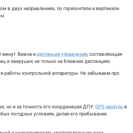
м в двух направлениях, по горизонтали и вертикали.
ры.
0 минут. Важна и
дистанция управления
, составляющая
тиц и зверушек не только на ближних дистанциях.
ти работы контрольной аппаратуры. Не забываем про
е, но и за точность его координации ДПУ.
GPS-модуль
в
юбых погодных условиях, делая его пребывание
рищей и координировать местоположение всех