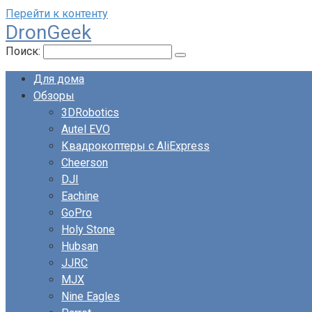
Перейти к контенту
DronGeek
Поиск:
Для дома
Обзоры
3DRobotics
Autel EVO
Квадрокоптеры с AliExpress
Cheerson
DJI
Eachine
GoPro
Holy Stone
Hubsan
JJRC
MJX
Nine Eagles