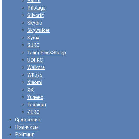
Parrot
Pilotage
Silverlit
Skydio
Skywalker
Syma
SJRC
Team BlackSheep
UDI RC
Walkera
Wltoys
Xiaomi
XK
Yuneec
Геоскан
ZERO
Сравнение
Новичкам
Рейтинг