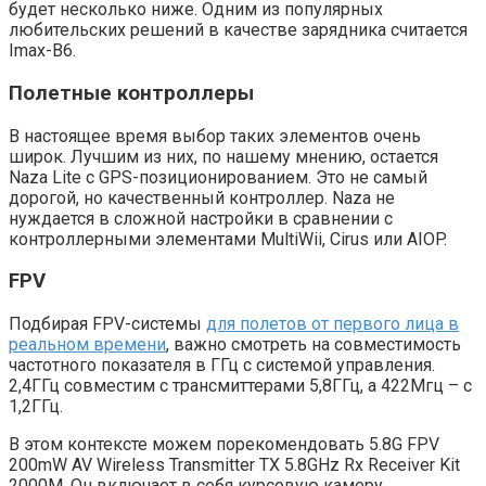
будет несколько ниже. Одним из популярных
любительских решений в качестве зарядника считается
Imax-B6.
Полетные контроллеры
В настоящее время выбор таких элементов очень
широк. Лучшим из них, по нашему мнению, остается
Naza Lite с GPS-позиционированием. Это не самый
дорогой, но качественный контроллер. Naza не
нуждается в сложной настройки в сравнении с
контроллерными элементами MultiWii, Cirus или AIOP.
FPV
Подбирая FPV-системы
для полетов от первого лица в
реальном времени
, важно смотреть на совместимость
частотного показателя в ГГц с системой управления.
2,4ГГц совместим с трансмиттерами 5,8ГГц, а 422Мгц – с
1,2ГГц.
В этом контексте можем порекомендовать 5.8G FPV
200mW AV Wireless Transmitter TX 5.8GHz Rx Receiver Kit
2000M. Он включает в себя курсовую камеру,