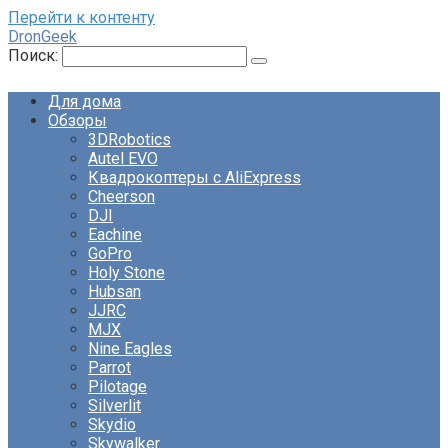
Перейти к контенту
DronGeek
Поиск:
Для дома
Обзоры
3DRobotics
Autel EVO
Квадрокоптеры с AliExpress
Cheerson
DJI
Eachine
GoPro
Holy Stone
Hubsan
JJRC
MJX
Nine Eagles
Parrot
Pilotage
Silverlit
Skydio
Skywalker