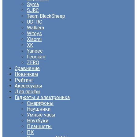
Syma
SJRC
Team BlackSheep
UDI RC
Walkera
Wltoys
Xiaomi
XK
Yuneec
Геоскан
ZERO
Сравнение
Новичкам
Рейтинг
Аксессуары
Для профи
Гаджеты и электроника
Смартфоны
Наушники
Умные часы
Ноутбуки
Планшеты
ПК