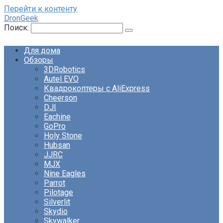
Перейти к контенту
DronGeek
Поиск:
Для дома
Обзоры
3DRobotics
Autel EVO
Квадрокоптеры с AliExpress
Cheerson
DJI
Eachine
GoPro
Holy Stone
Hubsan
JJRC
MJX
Nine Eagles
Parrot
Pilotage
Silverlit
Skydio
Skywalker