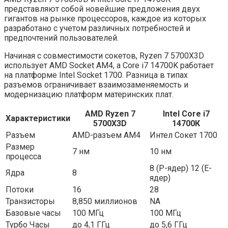
представляют собой новейшие предложения двух
гигантов на рынке процессоров, каждое из которых
разработано с учетом различных потребностей и
предпочтений пользователей.
Начиная с совместимости сокетов, Ryzen 7 5700X3D
использует AMD Socket AM4, а Core i7 14700K работает
на платформе Intel Socket 1700. Разница в типах
разъемов ограничивает взаимозаменяемость и
модернизацию платформ материнских плат.
AMD Ryzen 7
Intel Core i7
Характеристики
5700X3D
14700К
Разъем
AMD-разъем AM4
Интел Сокет 1700
Размер
7 нм
10 нм
процесса
8 (P-ядер) 12 (E-
Ядра
8
ядер)
Потоки
16
28
Транзисторы
8,850 миллионов
NA
Базовые часы
100 МГц
100 МГц
Турбо Часы
до 4,1 ГГц
до 5,6 ГГц