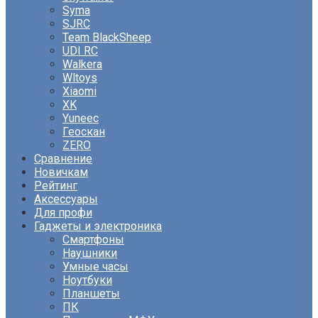
Syma
SJRC
Team BlackSheep
UDI RC
Walkera
Wltoys
Xiaomi
XK
Yuneec
Геоскан
ZERO
Сравнение
Новичкам
Рейтинг
Аксессуары
Для профи
Гаджеты и электроника
Смартфоны
Наушники
Умные часы
Ноутбуки
Планшеты
ПК