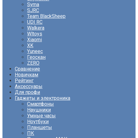
Syma
SJRC
Team BlackSheep
UDI RC
Walkera
Wltoys
Xiaomi
XK
Yuneec
Геоскан
ZERO
Сравнение
Новичкам
Рейтинг
Аксессуары
Для профи
Гаджеты и электроника
Смартфоны
Наушники
Умные часы
Ноутбуки
Планшеты
ПК