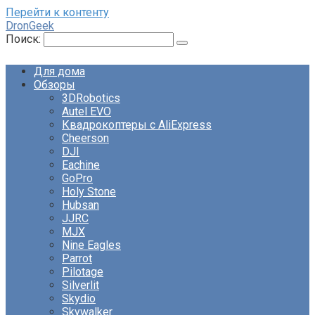
Перейти к контенту
DronGeek
Поиск:
Для дома
Обзоры
3DRobotics
Autel EVO
Квадрокоптеры с AliExpress
Cheerson
DJI
Eachine
GoPro
Holy Stone
Hubsan
JJRC
MJX
Nine Eagles
Parrot
Pilotage
Silverlit
Skydio
Skywalker