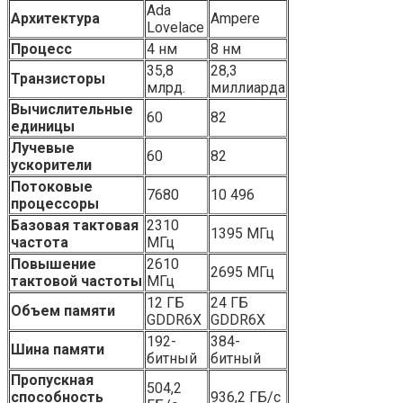
Ada
Архитектура
Ampere
Lovelace
Процесс
4 нм
8 нм
35,8
28,3
Транзисторы
млрд.
миллиарда
Вычислительные
60
82
единицы
Лучевые
60
82
ускорители
Потоковые
7680
10 496
процессоры
Базовая тактовая
2310
1395 МГц
частота
МГц
Повышение
2610
2695 МГц
тактовой частоты
МГц
12 ГБ
24 ГБ
Объем памяти
GDDR6X
GDDR6X
192-
384-
Шина памяти
битный
битный
Пропускная
504,2
способность
936,2 ГБ/с