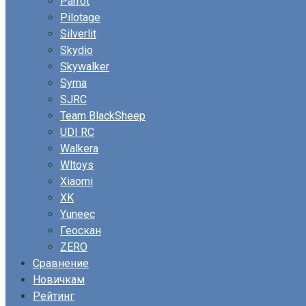
Parrot
Pilotage
Silverlit
Skydio
Skywalker
Syma
SJRC
Team BlackSheep
UDI RC
Walkera
Wltoys
Xiaomi
XK
Yuneec
Геоскан
ZERO
Сравнение
Новичкам
Рейтинг