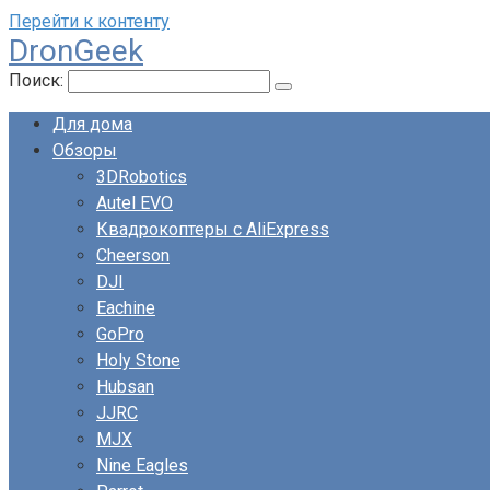
Перейти к контенту
DronGeek
Поиск:
Для дома
Обзоры
3DRobotics
Autel EVO
Квадрокоптеры с AliExpress
Cheerson
DJI
Eachine
GoPro
Holy Stone
Hubsan
JJRC
MJX
Nine Eagles