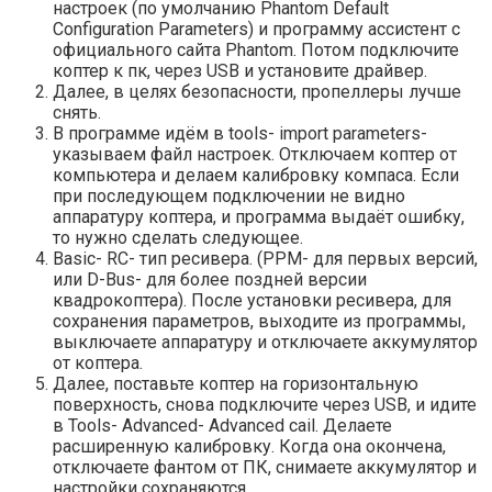
настроек (по умолчанию Phantom Default
Configuration Parameters) и программу ассистент с
официального сайта Phantom. Потом подключите
коптер к пк, через USB и установите драйвер.
Далее, в целях безопасности, пропеллеры лучше
снять.
В программе идём в tools- import parameters-
указываем файл настроек. Отключаем коптер от
компьютера и делаем калибровку компаса. Если
при последующем подключении не видно
аппаратуру коптера, и программа выдаёт ошибку,
то нужно сделать следующее.
Basic- RC- тип ресивера. (PPM- для первых версий,
или D-Bus- для более поздней версии
квадрокоптера). После установки ресивера, для
сохранения параметров, выходите из программы,
выключаете аппаратуру и отключаете аккумулятор
от коптера.
Далее, поставьте коптер на горизонтальную
поверхность, снова подключите через USB, и идите
в Tools- Advanced- Advanced cail. Делаете
расширенную калибровку. Когда она окончена,
отключаете фантом от ПК, снимаете аккумулятор и
настройки сохраняются.