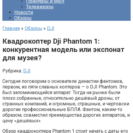
Принтеры и МФУ
Телевизоры
Новости
Обзоры
Главная
»
Обзоры
»
DJI
Квадрокоптер Dji Phantom 1:
конкурентная модель или экспонат
для музея?
Рубрика:
DJI
Сегодня поговорим о основателе династии фантомов,
первом, из пяти славных коптеров — о DJI Phantom. Это
был запоминающийся аппарат. Тогда на рынке были
плохо собранные, относительно дешёвый дроны, от
странных компаний, и огромные, страшные, и чертовски
дорогие профессиональные БПЛА. Фантом, каким-то
образом, совместил преимущества дорогих аппаратов, и
цену «дешёвых».
Обзор квадрокоптера Phantom 1 стоит начать с даты его