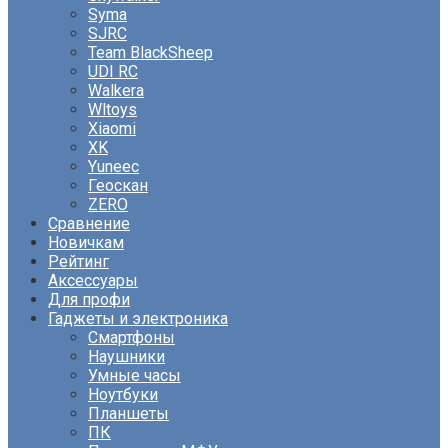
Syma
SJRC
Team BlackSheep
UDI RC
Walkera
Wltoys
Xiaomi
XK
Yuneec
Геоскан
ZERO
Сравнение
Новичкам
Рейтинг
Аксессуары
Для профи
Гаджеты и электроника
Смартфоны
Наушники
Умные часы
Ноутбуки
Планшеты
ПК