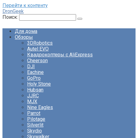
Перейти к контенту
DronGeek
Поиск:
Для дома
Обзоры
3DRobotics
Autel EVO
Квадрокоптеры с AliExpress
Cheerson
DJI
Eachine
GoPro
Holy Stone
Hubsan
JJRC
MJX
Nine Eagles
Parrot
Pilotage
Silverlit
Skydio
Skywalker