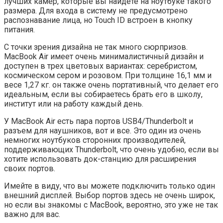
лучших камер, которые вы найдете на ноутбуке такого
размера. Для входа в систему не предусмотрено
распознавание лица, но Touch ID встроен в кнопку
питания.
С точки зрения дизайна не так много сюрпризов.
MacBook Air имеет очень минималистичный дизайн и
доступен в трех цветовых вариантах: серебристом,
космическом сером и розовом. При толщине 16,1 мм и
весе 1,27 кг. он также очень портативный, что делает его
идеальным, если вы собираетесь брать его в школу,
институт или на работу каждый день.
У MacBook Air есть пара портов USB4/Thunderbolt и
разъем для наушников, вот и все. Это один из очень
немногих ноутбуков сторонних производителей,
поддерживающих Thunderbolt, что очень удобно, если вы
хотите использовать док-станцию ​​для расширения
своих портов.
Имейте в виду, что вы можете подключить только один
внешний дисплей. Выбор портов здесь не очень широк,
но если вы знакомы с MacBook, вероятно, это уже не так
важно для вас.