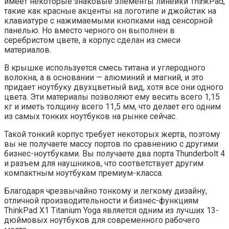
имеет некоторые знаковые элементы линейки ThinkPad,
такие как красные акценты на логотипе и джойстик на
клавиатуре с нажимаемыми кнопками над сенсорной
панелью. Но вместо черного он выполнен в
серебристом цвете, а корпус сделан из смеси
материалов.
В крышке используется смесь титана и углеродного
волокна, а в основании — алюминий и магний, и это
придает ноутбуку двухцветный вид, хотя все они одного
цвета. Эти материалы позволяют ему весить всего 1,15
кг и иметь толщину всего 11,5 мм, что делает его одним
из самых тонких ноутбуков на рынке сейчас.
Такой тонкий корпус требует некоторых жертв, поэтому
вы не получаете массу портов по сравнению с другими
бизнес-ноутбуками. Вы получаете два порта Thunderbolt 4
и разъем для наушников, что соответствует другим
компактным ноутбукам премиум-класса.
Благодаря чрезвычайно тонкому и легкому дизайну,
отличной производительности и бизнес-функциям
ThinkPad X1 Titanium Yoga является одним из лучших 13-
дюймовых ноутбуков для современного рабочего