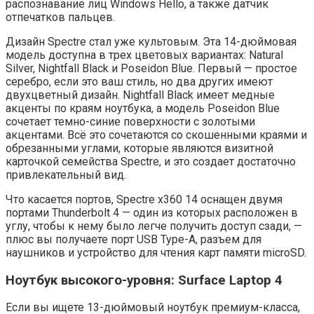
распознавание лиц Windows Hello, а также датчик
отпечатков пальцев.
Дизайн Spectre стал уже культовым. Эта 14-дюймовая
модель доступна в трех цветовых вариантах: Natural
Silver, Nightfall Black и Poseidon Blue. Первый — простое
серебро, если это ваш стиль, но два других имеют
двухцветный дизайн. Nightfall Black имеет медные
акценты по краям ноутбука, а модель Poseidon Blue
сочетает темно-синие поверхности с золотыми
акцентами. Всё это сочетаются со скошенными краями и
обрезанными углами, которые являются визитной
карточкой семейства Spectre, и это создает достаточно
привлекательный вид.
Что касается портов, Spectre x360 14 оснащен двумя
портами Thunderbolt 4 — один из которых расположен в
углу, чтобы к нему было легче получить доступ сзади, —
плюс вы получаете порт USB Type-A, разъем для
наушников и устройство для чтения карт памяти microSD.
Ноутбук высокого-уровня: Surface Laptop 4
Если вы ищете 13-дюймовый ноутбук премиум-класса,