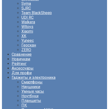
Syma
SJRC
Team BlackSheep
UDI RC
Walkera
Wltoys
Xiaomi
XK
Yuneec
Геоскан
ZERO
Сравнение
Новичкам
Рейтинг
Аксессуары
Для профи
Гаджеты и электроника
Смартфоны
Наушники
Умные часы
Ноутбуки
Планшеты
ПК