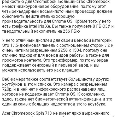
редкостью для Chromebook. Большинство Chromebook
имеют низкоуровневое оборудование, поэтому этот
четырехъядерный восьмипоточный процессор должен
обеспечить действительно хорошую
производительность для Chrome OS. Кроме того, у него
есть графика Intel Iris Xe. Вы также получаете 8 ГБ ОЗУ и
твердотельный накопитель на 256 ГБю
У него отличный дисплей для своей ценовой категории.
Это 13,5-дюймовая панель с соотношением сторон 3:2 и
очень четким разрешением 2256 x 1504, поэтому она
отлично подходит для всех видов работы, а также для
просмотра контента. Это трансформер, поэтому экран
поддерживает сенсорный и перьевой ввод, и вы
можете использовать его как планшет.
Веб-камера также соответствует большинству других
ноутбуков в этом списке. Это камера с разрешением
720p, и в ней нет инфракрасного распознавания лиц,
которое не поддерживает Chrome OS. К сожалению,
здесь также нет биометрической аутентификации, и это
один из самых больших недостатков этого ноутбука.
Acer Chromebook Spin 713 не имеет ярко выраженного