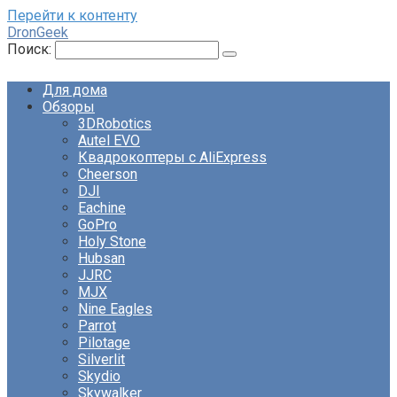
Перейти к контенту
DronGeek
Поиск:
Для дома
Обзоры
3DRobotics
Autel EVO
Квадрокоптеры с AliExpress
Cheerson
DJI
Eachine
GoPro
Holy Stone
Hubsan
JJRC
MJX
Nine Eagles
Parrot
Pilotage
Silverlit
Skydio
Skywalker