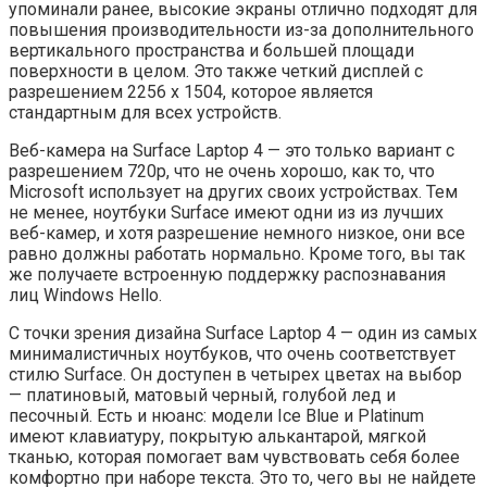
упоминали ранее, высокие экраны отлично подходят для
повышения производительности из-за дополнительного
вертикального пространства и большей площади
поверхности в целом. Это также четкий дисплей с
разрешением 2256 x 1504, которое является
стандартным для всех устройств.
Веб-камера на Surface Laptop 4 — это только вариант с
разрешением 720p, что не очень хорошо, как то, что
Microsoft использует на других своих устройствах. Тем
не менее, ноутбуки Surface имеют одни из из лучших
веб-камер, и хотя разрешение немного низкое, они все
равно должны работать нормально. Кроме того, вы так
же получаете встроенную поддержку распознавания
лиц Windows Hello.
С точки зрения дизайна Surface Laptop 4 — один из самых
минималистичных ноутбуков, что очень соответствует
стилю Surface. Он доступен в четырех цветах на выбор
— платиновый, матовый черный, голубой лед и
песочный. Есть и нюанс: модели Ice Blue и Platinum
имеют клавиатуру, покрытую алькантарой, мягкой
тканью, которая помогает вам чувствовать себя более
комфортно при наборе текста. Это то, чего вы не найдете