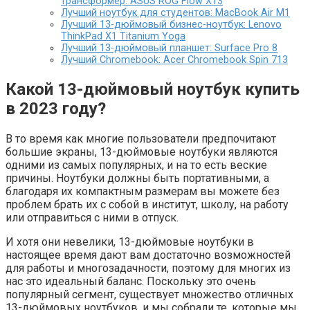
трансформер: ASUS ROG Flow X13
Лучший ноутбук для студентов: MacBook Air M1
Лучший 13-дюймовый бизнес-ноутбук: Lenovo
ThinkPad X1 Titanium Yoga
Лучший 13-дюймовый планшет: Surface Pro 8
Лучший Chromebook: Acer Chromebook Spin 713
Какой 13-дюймовый ноутбук купить
в 2023 году?
В то время как многие пользователи предпочитают
большие экраны, 13-дюймовые ноутбуки являются
одними из самых популярных, и на то есть веские
причины. Ноутбуки должны быть портативными, а
благодаря их компактным размерам вы можете без
проблем брать их с собой в институт, школу, на работу
или отправиться с ними в отпуск.
И хотя они невелики, 13-дюймовые ноутбуки в
настоящее время дают вам достаточно возможностей
для работы и многозадачности, поэтому для многих из
нас это идеальный баланс. Поскольку это очень
популярный сегмент, существует множество отличных
13-дюймовых ноутбуков, и мы собрали те, которые мы