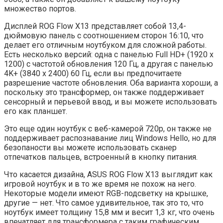
множество портов.
Дисплей ROG Flow X13 представляет собой 13,4-
дюймовую панель с соотношением сторон 16:10, что
делает его отличным ноутбуком для сложной работы.
Есть несколько версий: одна с панелью Full HD+ (1920 x
1200) с частотой обновления 120 Гц, а другая с панелью
4K+ (3840 x 2400) 60 Гц, если вы предпочитаете
разрешение частоте обновления. Оба варианта хороши, а
поскольку это трансформер, он также поддерживает
сенсорный и перьевой ввод, и вы можете использовать
его как планшет.
Это еще один ноутбук с веб-камерой 720p, он также не
поддерживает распознавание лиц Windows Hello, но для
безопаности вы можете использовать сканер
отпечатков пальцев, встроенный в кнопку питания.
Что касается дизайна, ASUS ROG Flow X13 выглядит как
игровой ноутбук и в то же время не похож на него.
Некоторые модели имеют RGB-подсветку на крышке,
другие — нет. Что самое удивительное, так это то, что
ноутбук имеет толщину 15,8 мм и весит 1,3 кг, что очень
впечатляет для трансформера с таким графическим