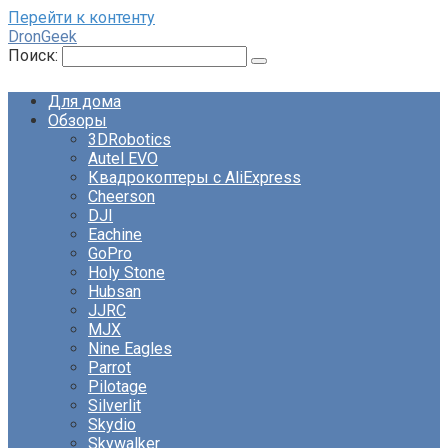
Перейти к контенту
DronGeek
Поиск:
Для дома
Обзоры
3DRobotics
Autel EVO
Квадрокоптеры с AliExpress
Cheerson
DJI
Eachine
GoPro
Holy Stone
Hubsan
JJRC
MJX
Nine Eagles
Parrot
Pilotage
Silverlit
Skydio
Skywalker