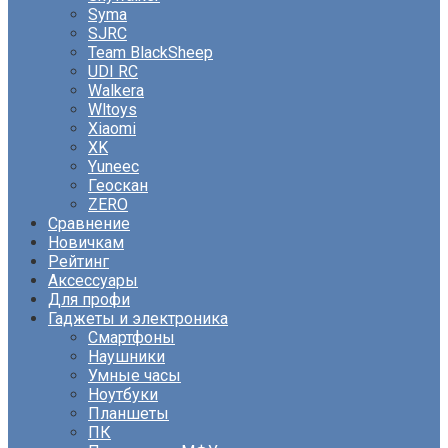
Syma
SJRC
Team BlackSheep
UDI RC
Walkera
Wltoys
Xiaomi
XK
Yuneec
Геоскан
ZERO
Сравнение
Новичкам
Рейтинг
Аксессуары
Для профи
Гаджеты и электроника
Смартфоны
Наушники
Умные часы
Ноутбуки
Планшеты
ПК